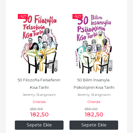
-%
27
-%
27
-%
erin 
50 Filozofla Felsefenin 
50 Bilim İnsanıyla 
E
Kısa Tarihi
Psikolojinin Kısa Tarihi
m
Jeremy Stangroom
Jeremy Stangroom
Orenda
Orenda
250
,00
250
,00
182
,50
182
,50
Sepete Ekle
Sepete Ekle