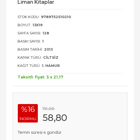
Liman Kitaplar
STOK KODU:
9789752510210
BOYUT:
13X19
SAYFA SAYISI:
128
BASKI SAYISI:
1
BASIM TARIHI:
2013
KAPAK TÜRÜ:
CILTSIZ
KAĞIT TÜRÜ:
1. HAMUR
Taksitli fiyat: 3 x
21
,17
%16
70
,00
58
,80
INDIRIMLI
Temin süresi 4 gündür.