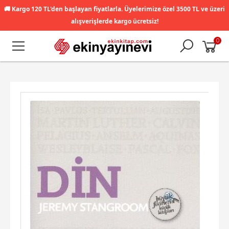
🚚
Kargo 120 TL'den başlayan fiyatlarla. Üyelerimize özel 3500 TL ve üzeri
alışverişlerde kargo ücretsiz!
0