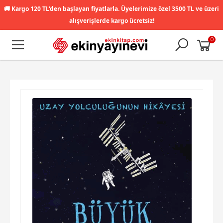
🚚
Kargo 120 TL'den başlayan fiyatlarla. Üyelerimize özel 3500 TL ve üzeri
alışverişlerde kargo ücretsiz!
0