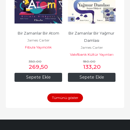
ldız
Bir Zamanlar Bir Atom
Bir Zamanlar Bir Yağmur 
Bir
James Carter
Damlası
Fibula Yayıncılık
James Carter
Vakıfbank Kültür Yayınları
350
,00
180
,00
269
,50
133
,20
Sepete Ekle
Sepete Ekle
Tümünü göster