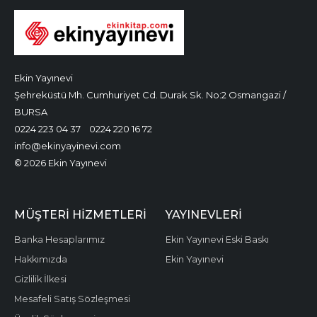
Ekin Yayınevi
Şehreküstü Mh. Cumhuriyet Cd. Durak Sk. No:2 Osmangazi /
BURSA
0224 223 04 37
0224 220 16 72
info@ekinyayinevi.com
© 2026 Ekin Yayınevi
MÜŞTERI HIZMETLERI
YAYINEVLERI
Banka Hesaplarımız
Ekin Yayınevi Eski Baskı
Hakkımızda
Ekin Yayınevi
Gizlilik İlkesi
Mesafeli Satış Sözleşmesi