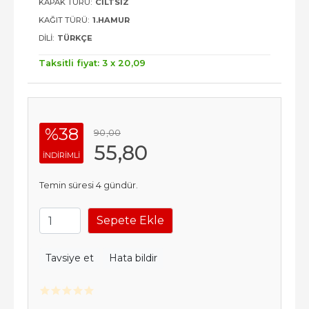
KAPAK TÜRÜ:
CILTSIZ
KAĞIT TÜRÜ:
1.HAMUR
DILI:
TÜRKÇE
Taksitli fiyat: 3 x
20
,09
%38
90
,00
55
,80
INDIRIMLI
Temin süresi 4 gündür.
Sepete Ekle
Tavsiye et
Hata bildir