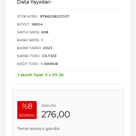
Data Yayınları
STOK KODU:
9786258221107
BOYUT:
16X24
SAYFA SAYISI:
638
BASKI SAYISI:
1
BASIM TARIHI:
2023
KAPAK TÜRÜ:
CILTSIZ
KAĞIT TÜRÜ:
1. HAMUR
Taksitli fiyat: 3 x
99
,36
%8
300
,00
276
,00
INDIRIMLI
Temin süresi 4 gündür.