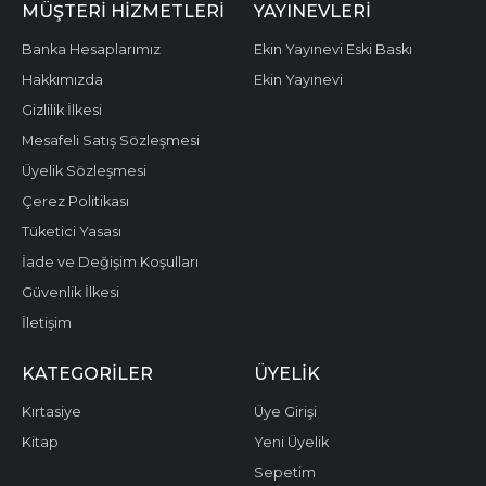
MÜŞTERI HIZMETLERI
YAYINEVLERI
Banka Hesaplarımız
Ekin Yayınevi Eski Baskı
Hakkımızda
Ekin Yayınevi
Gizlilik İlkesi
Mesafeli Satış Sözleşmesi
Üyelik Sözleşmesi
Çerez Politikası
Tüketici Yasası
İade ve Değişim Koşulları
Güvenlik İlkesi
İletişim
KATEGORILER
ÜYELIK
Kırtasiye
Üye Girişi
Kitap
Yeni Üyelik
Sepetim