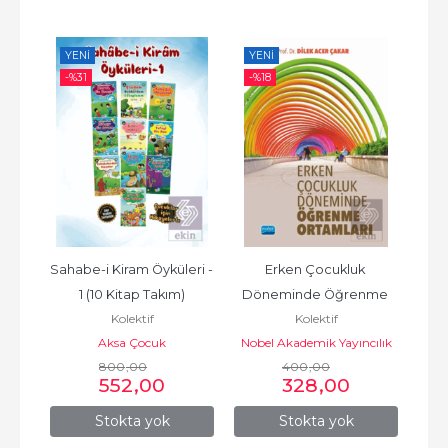
YENI
YENI
YE
-%
31
-%
18
-%
ke 
Sahabe-i Kiram Öyküleri - 
Erken Çocukluk 
2
kım)
1 (10 Kitap Takım)
Döneminde Öğrenme 
Ç
Kolektif
Kolektif
Ortamları
Aksa Çocuk
Nobel Akademik Yayıncılık
Peg
800
,00
400
,00
552
,00
328
,00
Stokta yok
Stokta yok