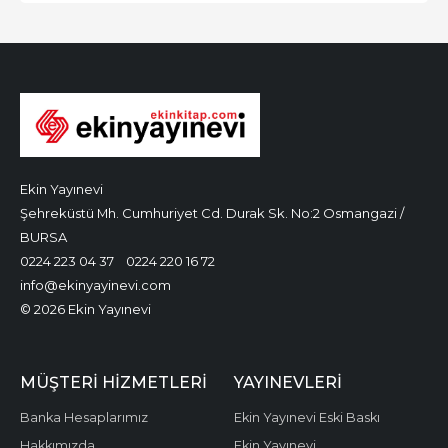
Ekin Yayınevi
Şehreküstü Mh. Cumhuriyet Cd. Durak Sk. No:2 Osmangazi /
BURSA
0224 223 04 37
0224 220 16 72
info@ekinyayinevi.com
© 2026 Ekin Yayınevi
MÜŞTERI HIZMETLERI
YAYINEVLERI
Banka Hesaplarımız
Ekin Yayınevi Eski Baskı
Hakkımızda
Ekin Yayınevi