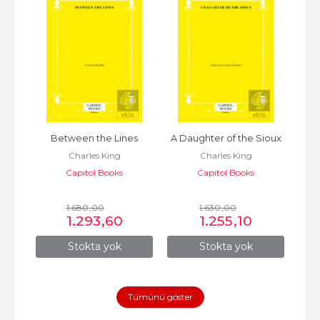
a 
Between the Lines
A Daughter of the Sioux
A
Charles King
Charles King
r of 
Capitol Books
Capitol Books
ortia
1.680
,00
1.630
,00
1.293
,60
1.255
,10
Stokta yok
Stokta yok
Tümünü göster