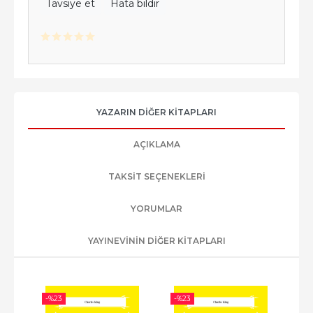
Tavsiye et
Hata bildir
YAZARIN DIĞER KITAPLARI
AÇIKLAMA
TAKSIT SEÇENEKLERI
YORUMLAR
YAYINEVININ DIĞER KITAPLARI
-%
23
-%
23
-%