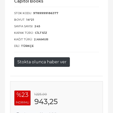
Capitol Books
STOK KODU:
9789999186377
BOYUT:
14*21
SAYFA SAYISI:
245
KAPAK TÜRÜ:
CILTSIZ
KAĞIT TÜRÜ:
2.HAMUR
DILI:
TÜRKÇE
Stokta olunca haber ver
%23
1.225
,00
943
,25
INDIRIMLI