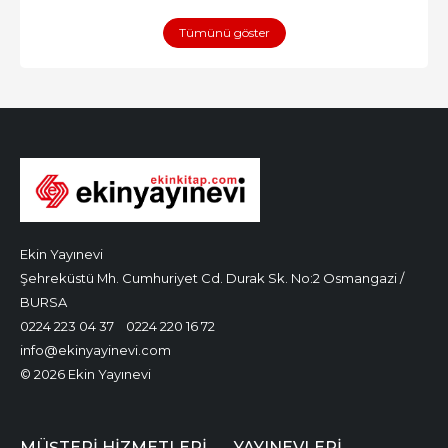
Tümünü göster
Ekin Yayınevi
Şehreküstü Mh. Cumhuriyet Cd. Durak Sk. No:2 Osmangazi /
BURSA
0224 223 04 37
0224 220 16 72
info@ekinyayinevi.com
© 2026 Ekin Yayınevi
MÜŞTERI HIZMETLERI
YAYINEVLERI