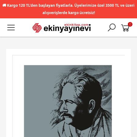
🚚
Kargo 120 TL'den başlayan fiyatlarla. Üyelerimize özel 3500 TL ve üzeri
alışverişlerde kargo ücretsiz!
0