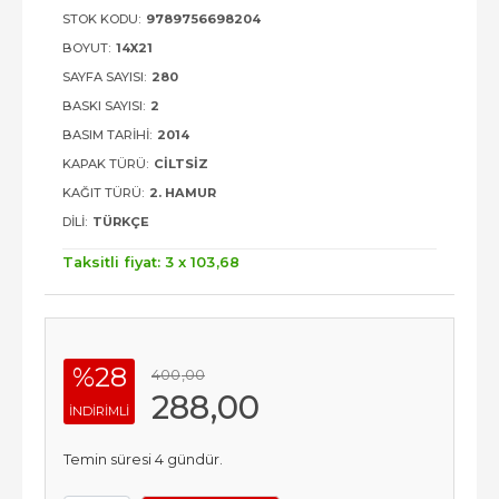
STOK KODU:
9789756698204
BOYUT:
14X21
SAYFA SAYISI:
280
BASKI SAYISI:
2
BASIM TARIHI:
2014
KAPAK TÜRÜ:
CILTSIZ
KAĞIT TÜRÜ:
2. HAMUR
DILI:
TÜRKÇE
Taksitli fiyat: 3 x
103
,68
%28
400
,00
288
,00
INDIRIMLI
Temin süresi 4 gündür.