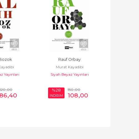
 Bozok
Rauf Orbay
Kazım K
ayadibi
Murat Kayadibi
Murat K
z Yayınları
Siyah Beyaz Yayınları
Siyah Beya
120
,00
150
,00
1
%28
%28
86
,40
108
,00
İNDİRİM
İNDİRİM