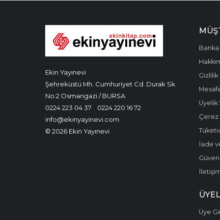
MÜŞT
Banka 
Hakkı
Ekin Yayınevi
Gizlilik
Şehreküstü Mh. Cumhuriyet Cd. Durak Sk.
Mesafe
No:2 Osmangazi / BURSA
Üyelik
0224 223 04 37
0224 220 16 72
Çerez P
info@ekinyayinevi.com
Tüketic
© 2026 Ekin Yayınevi
İade v
Güvenli
İletişi
ÜYEL
Üye Gir