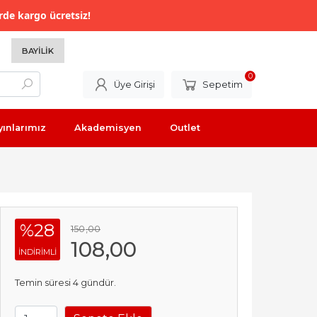
rde kargo ücretsiz!
BAYILIK
0
Üye Girişi
Sepetim
yınlarımız
Akademisyen
Outlet
%28
150
,00
108
,00
INDIRIMLI
Temin süresi 4 gündür.