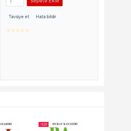
Sepete Ekle
Tavsiye et
Hata bildir
-%
28
-%
28