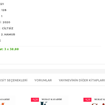
X21
:
128
:
1
I:
2020
:
CILTSIZ
2. HAMUR
E
at: 3 x
38
,88
KSIT SEÇENEKLERI
YORUMLAR
YAYINEVININ DIĞER KITAPLARI
-%
28
-%
28