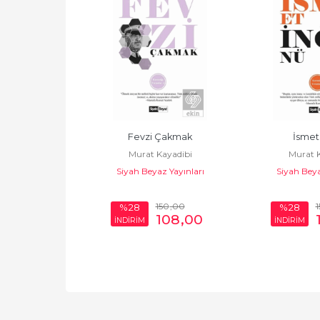
nlar (10 Kitap 
Fevzi Çakmak
İsmet
Murat Kayadibi
Murat K
ım)
Siyah Beyaz Yayınları
Siyah Beya
ayadibi
z Yayınları
400
,00
150
,00
1
%28
%28
288
,00
108
,00
İNDİRİM
İNDİRİM