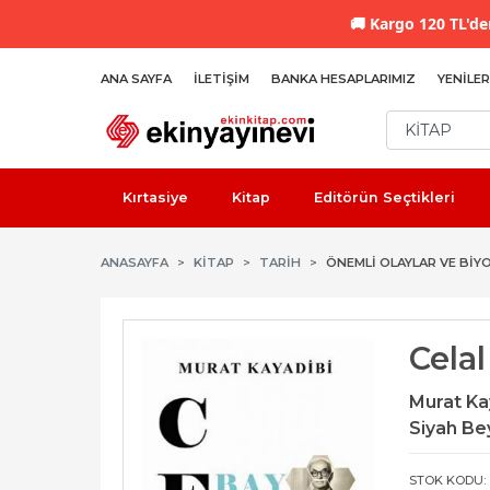
🚚
Kargo 120 TL'den
ANA SAYFA
İLETIŞIM
BANKA HESAPLARIMIZ
YENILER
Kırtasiye
Kitap
Editörün Seçtikleri
ANASAYFA
KİTAP
TARIH
ÖNEMLI OLAYLAR VE BIY
Cela
Murat Ka
Siyah Bey
STOK KODU: