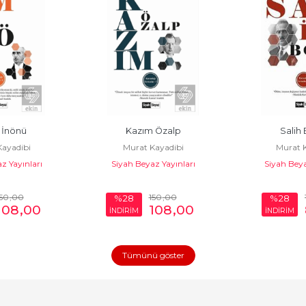
 İnönü
Kazım Özalp
Salih
ayadibi
Murat Kayadibi
Murat K
z Yayınları
Siyah Beyaz Yayınları
Siyah Beya
50
,00
150
,00
%28
%28
108
,00
108
,00
İNDİRİM
İNDİRİM
Tümünü göster