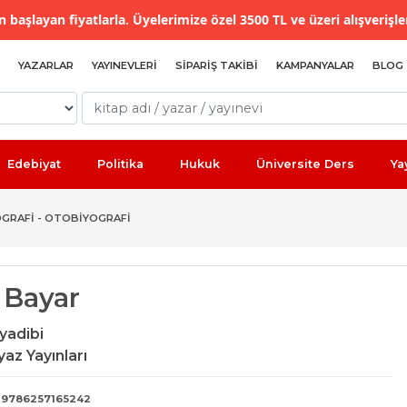
 başlayan fiyatlarla. Üyelerimize özel 3500 TL ve üzeri alışverişle
YAZARLAR
YAYINEVLERI
SIPARIŞ TAKIBI
KAMPANYALAR
BLOG
Edebiyat
Politika
Hukuk
Üniversite Ders
Ya
OGRAFI - OTOBIYOGRAFI
l Bayar
yadibi
az Yayınları
9786257165242