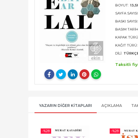
BOYUT:
13,5
SAYFA SAYISI
BASKI SAYISI
BASIM TARIH
KAPAK TÜRÜ
KAĞIT TÜRÜ:
DILI:
TÜRKÇ
Taksitli fiy
YAZARIN DIĞER KITAPLARI
AÇIKLAMA
TA
-%
28
-%
28