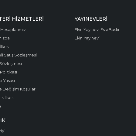
ERI HIZMETLERI
YAYINEVLERI
Hesaplarımız
Ekin Yayınevi Eski Baskı
mızda
Ekin Yayınevi
 İlkesi
li Satış Sözleşmesi
 Sözleşmesi
olitikası
i Yasası
e Değişim Koşulları
k İlkesi
m
IK
işi