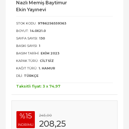
Nazlı Memiş Baytimur
Ekin Yayınevi
STOK KODU:
9786256559363
BOYUT:
14.0X21.0
SAYFA SAYISI:
130
BASKI SAYISI:
1
BASIM TARIHI:
EKIM 2023
KAPAK TÜRÜ:
CILTSIZ
KAĞIT TÜRÜ:
1. HAMUR
DILI:
TÜRKÇE
Taksitli fiyat: 3 x
74
,97
%15
245
,00
208
,25
INDIRIMLI