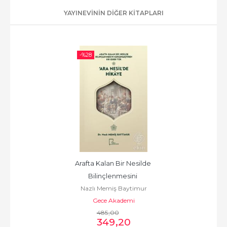
YAYINEVININ DIĞER KITAPLARI
-%
28
Arafta Kalan Bir Nesilde 
Bilinçlenmesini 
Nazlı Memiş Baytimur
Gerçekleş
Gece Akademi
485
,00
349
,20