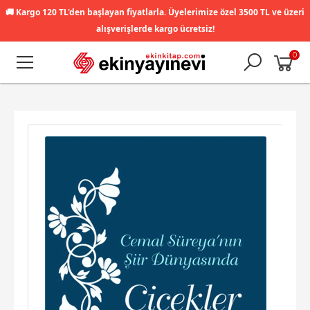
🚚
Kargo 120 TL'den başlayan fiyatlarla. Üyelerimize özel 3500 TL ve üzeri
alışverişlerde kargo ücretsiz!
0