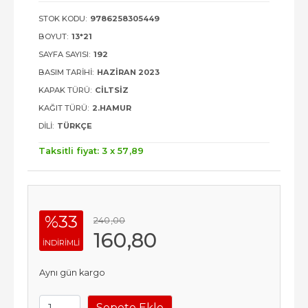
STOK KODU:
9786258305449
BOYUT:
13*21
SAYFA SAYISI:
192
BASIM TARIHI:
HAZIRAN 2023
KAPAK TÜRÜ:
CILTSIZ
KAĞIT TÜRÜ:
2.HAMUR
DILI:
TÜRKÇE
Taksitli fiyat: 3 x
57
,89
%33
240
,00
160
,80
INDIRIMLI
Aynı gün kargo
Sepete Ekle