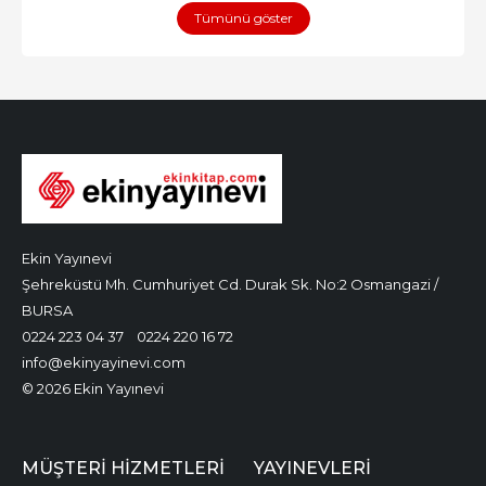
Tümünü göster
Ekin Yayınevi
Şehreküstü Mh. Cumhuriyet Cd. Durak Sk. No:2 Osmangazi /
BURSA
0224 223 04 37
0224 220 16 72
info@ekinyayinevi.com
© 2026 Ekin Yayınevi
MÜŞTERI HIZMETLERI
YAYINEVLERI