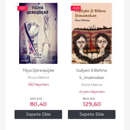
-%
33
-%
28
-%
d
Tıliya Qereqüçke
Guliyen Ji Behna 
Roza Metina
S¸imamokan
J&J Yayınları
Roza Metina
Aryen Yayınları
N
120
,00
180
,00
80
,40
129
,60
Sepete Ekle
Sepete Ekle