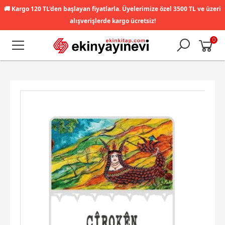
🚚
Kargo 120 TL'den başlayan fiyatlarla. Üyelerimize özel 3500 TL ve üzeri
alışverişlerde kargo ücretsiz!
0