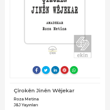
Çîrokên Jinên Wêjekar
Roza Metina
J&J Yayınları