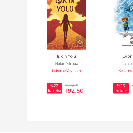
 Kıvılcımları
Işık'ın Yolu
Dron 
Yılmaz
Nalan Yılmaz
Nalan 
ayıncılık
Kekeme Yayınları
Kekeme Y
240
,00
250
,00
%23
%23
184
,80
192
,50
İNDİRİM
İNDİRİM