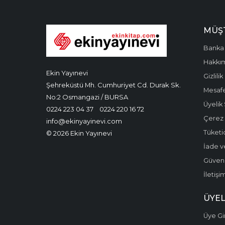
MÜŞT
Banka 
Hakkı
Ekin Yayınevi
Gizlilik
Şehreküstü Mh. Cumhuriyet Cd. Durak Sk.
Mesafe
No:2 Osmangazi / BURSA
Üyelik
0224 223 04 37
0224 220 16 72
Çerez P
info@ekinyayinevi.com
Tüketic
© 2026 Ekin Yayınevi
İade v
Güvenli
İletişi
ÜYEL
Üye Gir