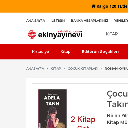
🚚
Kargo 120 TL'den
ANA SAYFA
İLETIŞIM
BANKA HESAPLARIMIZ
YENILER
Kırtasiye
Kitap
Editörün Seçtikleri
ANASAYFA
KİTAP
ÇOCUK KITAPLARI
ROMAN-ÖYK
Çocuk
Takı
Nalan Yı
Kitap Müp