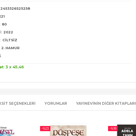
2453326525258
X21
:
80
I:
2022
:
CILTSIZ
2. HAMUR
E
at: 3 x
45
,46
KSIT SEÇENEKLERI
YORUMLAR
YAYINEVININ DIĞER KITAPLARI
-%
23
-%
18