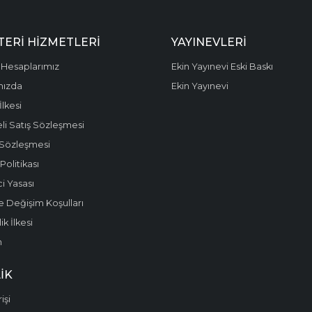
ERI HIZMETLERI
YAYINEVLERI
Hesaplarımız
Ekin Yayınevi Eski Baskı
mızda
Ekin Yayınevi
 İlkesi
li Satış Sözleşmesi
 Sözleşmesi
olitikası
i Yasası
e Değişim Koşulları
k İlkesi
m
IK
işi