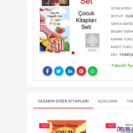
STOK KODU:
BOYUT:
13,5
SAYFA SAYISI
BASIM TARIH
KAPAK TÜRÜ
KAĞIT TÜRÜ:
DILI:
TÜRKÇ
Taksitli fiy
YAZARIN DIĞER KITAPLARI
AÇIKLAMA
TA
-%
23
-%
23