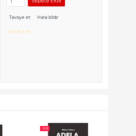
Sepete Ekle
Tavsiye et
Hata bildir
-%
18
-%
23