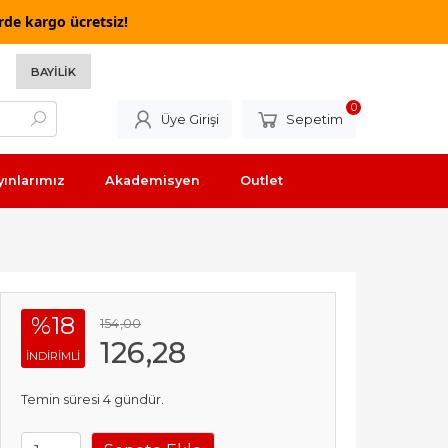
rde kargo ücretsiz!
BAYILIK
0
Üye Girişi
Sepetim
yınlarımız
Akademisyen
Outlet
%18
154
,00
126
,28
INDIRIMLI
Temin süresi 4 gündür.