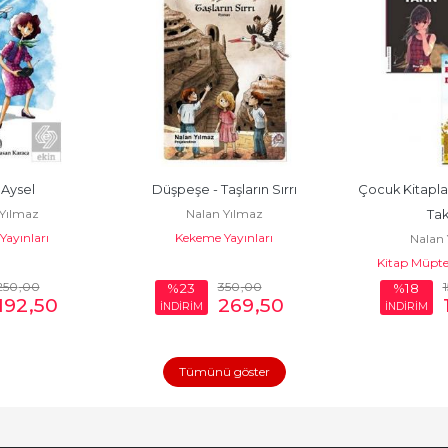
Aysel
Düşpeşe - Taşların Sırrı
Çocuk Kitapları
Yılmaz
Nalan Yılmaz
Tak
ayınları
Kekeme Yayınları
Nalan 
Kitap Müptel
250
,00
350
,00
%23
%18
192
,50
269
,50
İNDİRİM
İNDİRİM
Tümünü göster