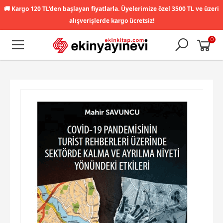
🚚
Kargo 120 TL'den başlayan fiyatlarla. Üyelerimize özel 3500 TL ve üzeri
alışverişlerde kargo ücretsiz!
0