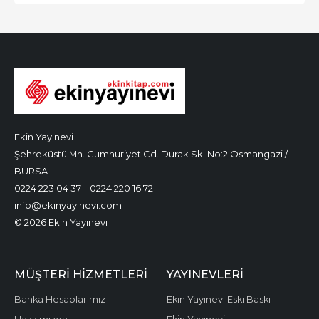
Ekin Yayınevi
Şehreküstü Mh. Cumhuriyet Cd. Durak Sk. No:2 Osmangazi /
BURSA
0224 223 04 37
0224 220 16 72
info@ekinyayinevi.com
© 2026 Ekin Yayınevi
MÜŞTERI HIZMETLERI
YAYINEVLERI
Banka Hesaplarımız
Ekin Yayınevi Eski Baskı