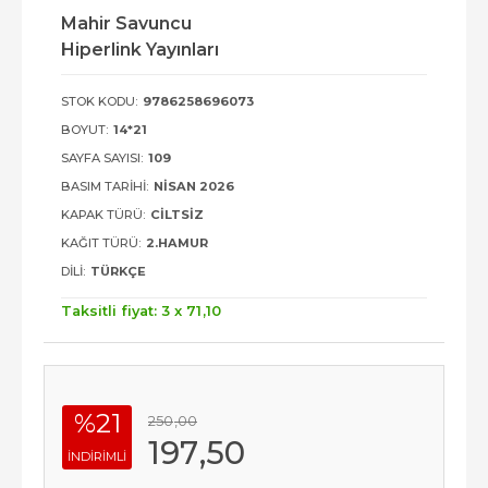
Mahir Savuncu
Hiperlink Yayınları
STOK KODU:
9786258696073
BOYUT:
14*21
SAYFA SAYISI:
109
BASIM TARIHI:
NISAN 2026
KAPAK TÜRÜ:
CILTSIZ
KAĞIT TÜRÜ:
2.HAMUR
DILI:
TÜRKÇE
Taksitli fiyat: 3 x
71
,10
%21
250
,00
197
,50
INDIRIMLI