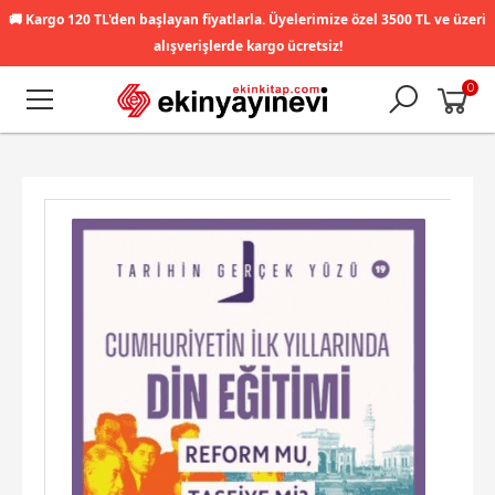
🚚
Kargo 120 TL'den başlayan fiyatlarla. Üyelerimize özel 3500 TL ve üzeri
alışverişlerde kargo ücretsiz!
0