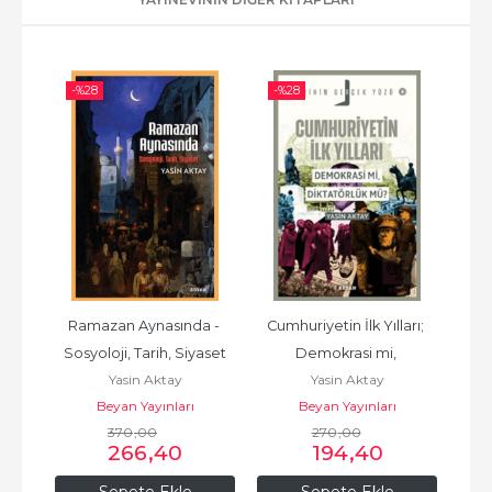
-%
28
-%
28
-%
Ramazan Aynasında - 
Cumhuriyetin İlk Yılları; 
A
Sosyoloji, Tarih, Siyaset
Demokrasi mi, 
Yasin Aktay
Yasin Aktay
Diktatörlük mü?
Beyan Yayınları
Beyan Yayınları
370
,00
270
,00
266
,40
194
,40