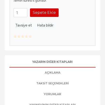
Temin süresi 4 gündür.
Sepete Ekle
Tavsiye et
Hata bildir
YAZARIN DIĞER KITAPLARI
AÇIKLAMA
TAKSIT SEÇENEKLERI
YORUMLAR
YAYINEVININ DIĞER KITAPLARI