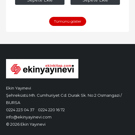
Sepete Ekle
Sepete Ekle
Tümünü göster
Ekin Yayınevi
Şehreküstü Mh. Cumhuriyet Cd. Durak Sk. No:2 Osmangazi /
BURSA
0224 223 04 37
0224 220 16 72
info@ekinyayinevi.com
© 2026 Ekin Yayınevi