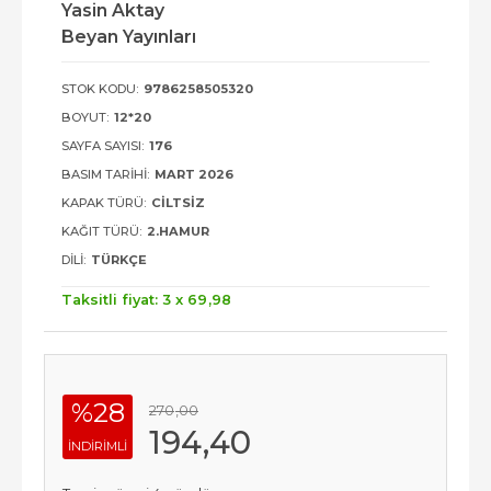
Yasin Aktay
Beyan Yayınları
STOK KODU:
9786258505320
BOYUT:
12*20
SAYFA SAYISI:
176
BASIM TARIHI:
MART 2026
KAPAK TÜRÜ:
CILTSIZ
KAĞIT TÜRÜ:
2.HAMUR
DILI:
TÜRKÇE
Taksitli fiyat: 3 x
69
,98
%28
270
,00
194
,40
INDIRIMLI