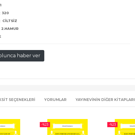
1
:
320
:
CILTSIZ
2.HAMUR
E
olunca haber ver
KSIT SEÇENEKLERI
YORUMLAR
YAYINEVININ DIĞER KITAPLARI
-%
23
-%
23