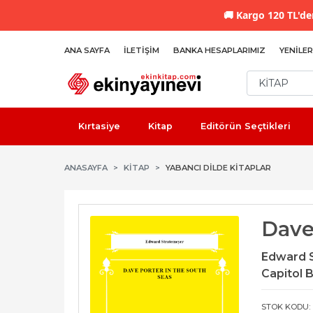
🚚
Kargo 120 TL'den
ANA SAYFA
İLETIŞIM
BANKA HESAPLARIMIZ
YENILER
Kırtasiye
Kitap
Editörün Seçtikleri
ANASAYFA
KİTAP
YABANCI DILDE KITAPLAR
Dave
Edward 
Capitol 
STOK KODU: