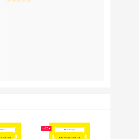
-%
23
-%
23