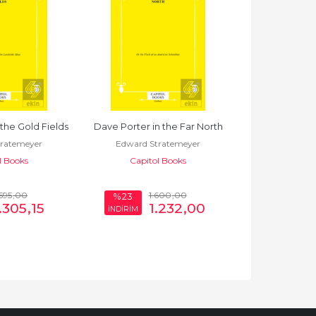
the Gold Fields
Dave Porter in the Far North
Dave Porter
ratemeyer
Edward Stratemeyer
Edward St
l Books
Capitol Books
Capito
.695
,00
1.600
,00
1.
%23
%23
.305
,15
1.232
,00
1
İNDİRİM
İNDİRİM