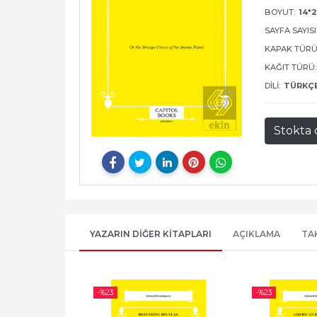
BOYUT:
14*2
SAYFA SAYISI
KAPAK TÜRÜ
KAĞIT TÜRÜ:
DILI:
TÜRKÇ
Stokta 
YAZARIN DIĞER KITAPLARI
AÇIKLAMA
TA
-%
23
-%
23