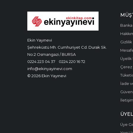
MÜŞT
Banka 
Hakkı
Ekin Yayınevi
Gizlilik
Şehreküstü Mh. Cumhuriyet Cd. Durak Sk.
Mesafe
No:2 Osmangazi / BURSA
Üyelik
0224 223 04 37
0224 220 16 72
Çerez P
info@ekinyayinevi.com
Tüketic
© 2026 Ekin Yayınevi
İade v
Güvenli
İletişi
ÜYEL
Üye Gir
Yeni Ü