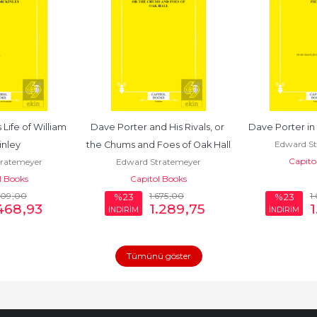
ife of William 
Dave Porter and His Rivals, or 
Dave Porter in 
Edward St
nley
the Chums and Foes of Oak Hall
Capito
ratemeyer
Edward Stratemeyer
l Books
Capitol Books
609
,00
1.675
,00
1
%23
%23
468
,93
1.289
,75
1
İNDİRİM
İNDİRİM
Tümünü göster