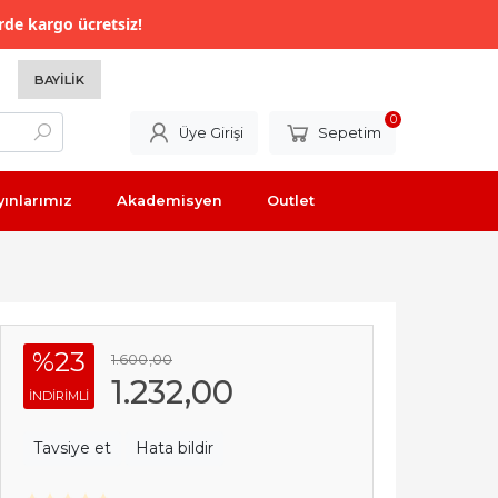
rde kargo ücretsiz!
BAYILIK
0
Üye Girişi
Sepetim
yınlarımız
Akademisyen
Outlet
%23
1.600
,00
1.232
,00
INDIRIMLI
Tavsiye et
Hata bildir