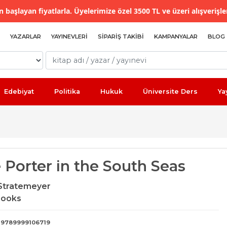
 başlayan fiyatlarla. Üyelerimize özel 3500 TL ve üzeri alışverişle
YAZARLAR
YAYINEVLERI
SIPARIŞ TAKIBI
KAMPANYALAR
BLOG
Edebiyat
Politika
Hukuk
Üniversite Ders
Ya
 Porter in the South Seas
Stratemeyer
Books
9789999106719