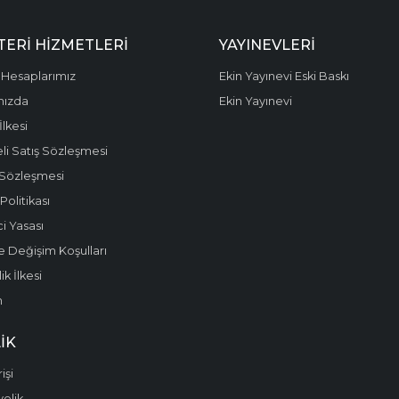
ERI HIZMETLERI
YAYINEVLERI
Hesaplarımız
Ekin Yayınevi Eski Baskı
mızda
Ekin Yayınevi
 İlkesi
li Satış Sözleşmesi
 Sözleşmesi
olitikası
i Yasası
e Değişim Koşulları
k İlkesi
m
IK
işi
yelik