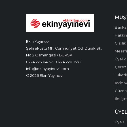
MÜŞT
Banka 
Hakkı
Ekin Yayınevi
Gizlilik
Şehreküstü Mh. Cumhuriyet Cd. Durak Sk.
Mesafe
No:2 Osmangazi / BURSA
Üyelik
0224 223 04 37
0224 220 16 72
Çerez P
info@ekinyayinevi.com
Tüketic
© 2026 Ekin Yayınevi
İade v
Güvenli
İletişi
ÜYEL
Üye Gir