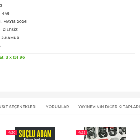
22
:
448
I:
MAYIS 2026
:
CILTSIZ
2.HAMUR
E
at: 3 x
151
,96
KSIT SEÇENEKLERI
YORUMLAR
YAYINEVININ DIĞER KITAPLARI
-%
30
-%
25