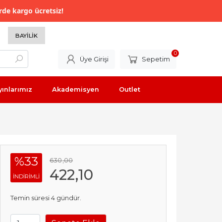
rde kargo ücretsiz!
BAYILIK
0
Üye Girişi
Sepetim
yınlarımız
Akademisyen
Outlet
%33
630
,00
422
,10
INDIRIMLI
Temin süresi 4 gündür.