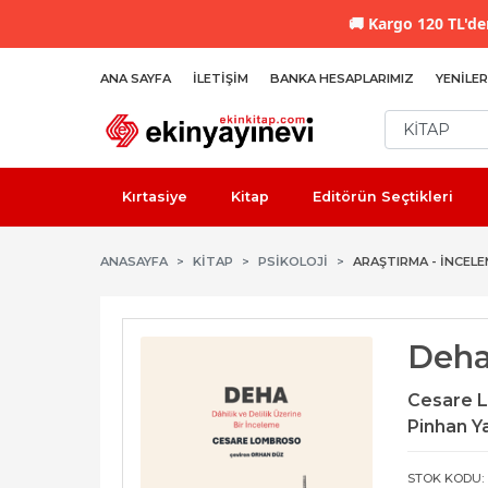
🚚
Kargo 120 TL'den
ANA SAYFA
İLETIŞIM
BANKA HESAPLARIMIZ
YENILER
Kırtasiye
Kitap
Editörün Seçtikleri
ANASAYFA
KİTAP
PSIKOLOJI
ARAŞTIRMA - İNCEL
Deh
Cesare 
Pinhan Ya
STOK KODU: