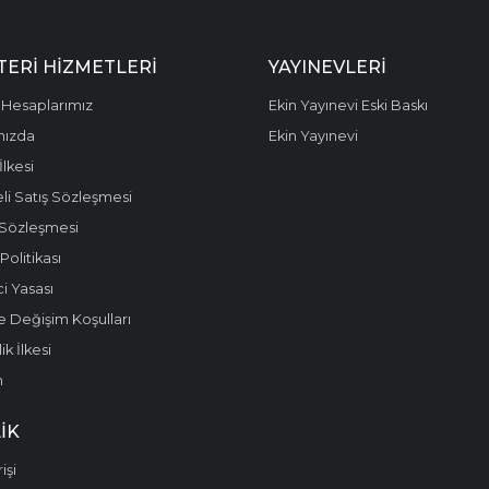
ERI HIZMETLERI
YAYINEVLERI
Hesaplarımız
Ekin Yayınevi Eski Baskı
mızda
Ekin Yayınevi
 İlkesi
li Satış Sözleşmesi
 Sözleşmesi
olitikası
i Yasası
e Değişim Koşulları
k İlkesi
m
IK
işi