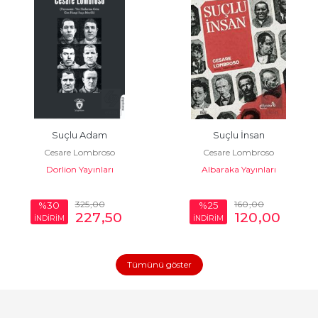
Suçlu Adam
Suçlu İnsan
Cesare Lombroso
Cesare Lombroso
Dorlion Yayınları
Albaraka Yayınları
325
,00
160
,00
%30
%25
227
,50
120
,00
İNDİRİM
İNDİRİM
Tümünü göster