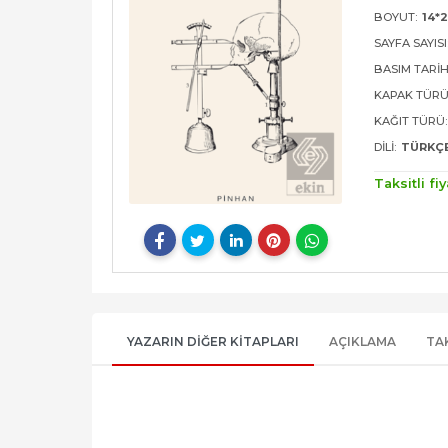
BOYUT:
14*
SAYFA SAYISI
BASIM TARIH
KAPAK TÜRÜ
KAĞIT TÜRÜ:
DILI:
TÜRKÇ
Taksitli fiy
YAZARIN DIĞER KITAPLARI
AÇIKLAMA
TA