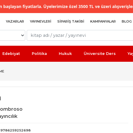
 başlayan fiyatlarla. Üyelerimize özel 3500 TL ve üzeri alışverişle
YAZARLAR
YAYINEVLERI
SIPARIŞ TAKIBI
KAMPANYALAR
BLOG
Edebiyat
Politika
Hukuk
Üniversite Ders
Ya
EME
a
Lombroso
yıncılık
9786259252698