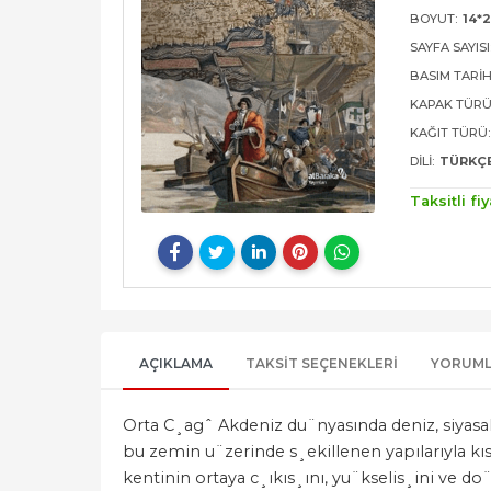
BOYUT:
14*2
SAYFA SAYISI
BASIM TARIH
KAPAK TÜRÜ
KAĞIT TÜRÜ:
DILI:
TÜRKÇ
Taksitli fiy
AÇIKLAMA
TAKSIT SEÇENEKLERI
YORUM
Orta C¸agˆ Akdeniz du¨nyasında deniz, siyasal g
bu zemin u¨zerinde s¸ekillenen yapılarıyla kıs
kentinin ortaya c¸ıkıs¸ını, yu¨kselis¸ini ve 