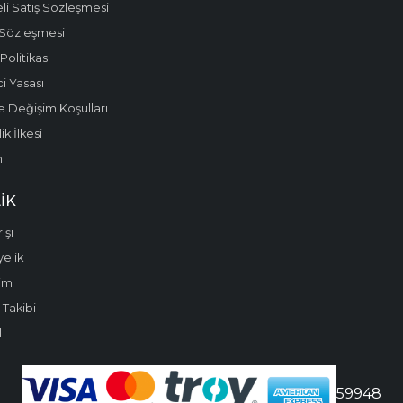
li Satış Sözleşmesi
 Sözleşmesi
olitikası
i Yasası
e Değişim Koşulları
k İlkesi
m
IK
işi
yelik
im
 Takibi
l
59948