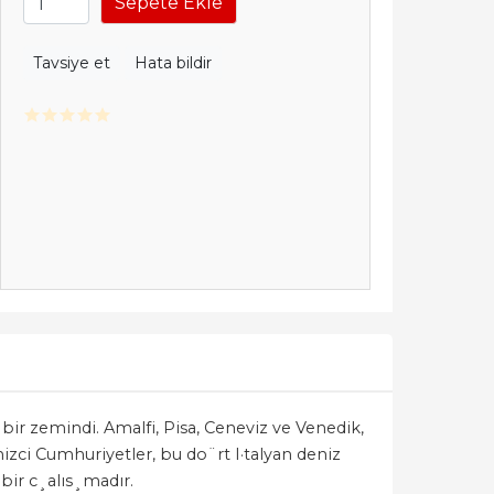
Sepete Ekle
Tavsiye et
Hata bildir
 bir zemindi. Amalfi, Pisa, Ceneviz ve Venedik,
izci Cumhuriyetler, bu do¨rt I·talyan deniz
bir c¸alıs¸madır.