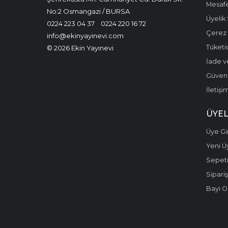
Mesafe
No:2 Osmangazi / BURSA
Üyelik
0224 223 04 37
0224 220 16 72
Çerez P
info@ekinyayinevi.com
Tüketic
© 2026 Ekin Yayınevi
İade v
Güvenli
İletişi
ÜYEL
Üye Gir
Yeni Ü
Sepet
Sipariş
Bayi O