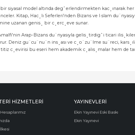
bir siyasal model altında degˆerlendirmekten kac¸ınarak he
nceler. Kitap, Hac¸lı Seferleri'nden Bizans ve I·slam du¨nyasıyl
imine uzanan genis¸ bir c¸erc¸eve sunar.
alfi'nin Arap-Bizans du¨nyasıyla gelis¸tirdigˆi ticari ilis¸kile
rur. Deniz gu¨cu¨nu¨n ins¸ası ve c¸o¨zu¨lme su¨reci, kars¸ılas
titiz c¸evirisi bu eseri hem akademik c¸alıs¸malar hem de tar
ERI HIZMETLERI
YAYINEVLERI
Hesaplarımız
Ekin Yayınevi Eski Baskı
mızda
Ekin Yayınevi
 İlkesi