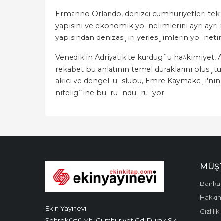
Ermanno Orlando, denizci cumhuriyetleri tek 
yapısını ve ekonomik yo¨nelimlerini ayrı ayrı i
yapısından denizas¸ırı yerles¸imlerin yo¨net
Venedik'in Adriyatik'te kurdugˆu ha^kimiyet, Am
rekabet bu anlatının temel duraklarını olus¸tu
akıcı ve dengeli u¨slubu, Emre Kaymakc¸ı'nın 
niteligˆine bu¨ru¨ndu¨ru¨yor.
MÜŞT
Banka 
Hakkı
Ekin Yayınevi
Gizlilik
Şehreküstü Mh. Cumhuriyet Cd. Durak Sk.