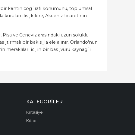
r bir kentin cogˆrafi konumunu, toplumsal
a kurulan ilis¸kilere, Akdeniz ticaretinin
r, Pisa ve Ceneviz arasındaki uzun soluklu
¸tırmalı bir bakıs¸la ele alınır. Orlando'nun
ih meraklıları ic¸in bir bas¸vuru kaynagˆı
KATEGORILER
Kırtasiye
Kitap