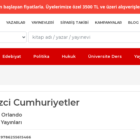
 başlayan fiyatlarla. Üyelerimize özel 3500 TL ve üzeri alışverişle
YAZARLAR
YAYINEVLERI
SIPARIŞ TAKIBI
KAMPANYALAR
BLOG
Edebiyat
Politika
Hukuk
Üniversite Ders
Ya
zci Cumhuriyetler
 Orlando
Yayınları
9786255615466