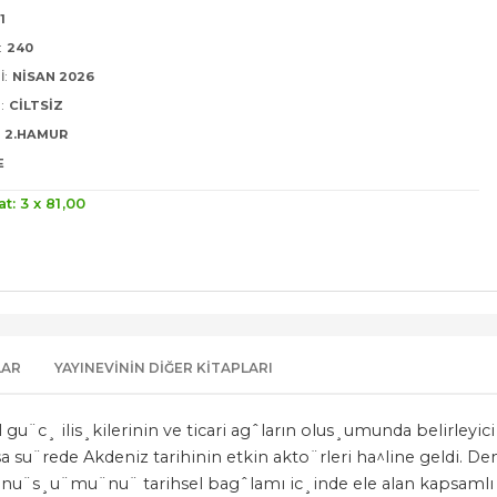
1
:
240
I:
NISAN 2026
:
CILTSIZ
2.HAMUR
E
at: 3 x
81
,00
LAR
YAYINEVININ DIĞER KITAPLARI
u¨c¸ ilis¸kilerinin ve ticari agˆların olus¸umunda belirleyici
a su¨rede Akdeniz tarihinin etkin akto¨rleri ha^line geldi. Den
do¨nu¨s¸u¨mu¨nu¨ tarihsel bagˆlamı ic¸inde ele alan kapsamlı 