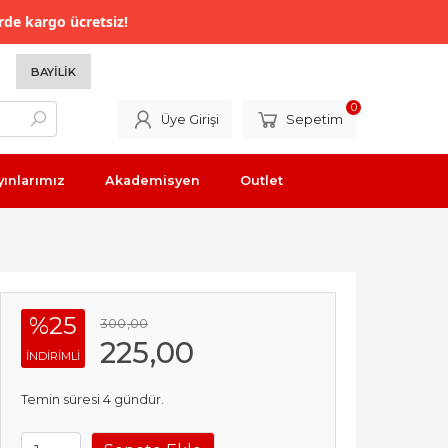
rde kargo ücretsiz!
BAYILIK
0
Üye Girişi
Sepetim
yınlarımız
Akademisyen
Outlet
%25
300
,00
225
,00
INDIRIMLI
Temin süresi 4 gündür.