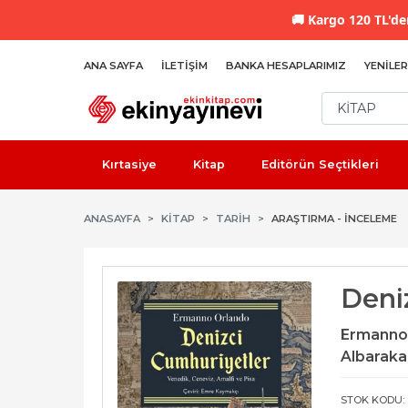
🚚
Kargo 120 TL'den
ANA SAYFA
İLETIŞIM
BANKA HESAPLARIMIZ
YENILER
Kırtasiye
Kitap
Editörün Seçtikleri
ANASAYFA
KİTAP
TARIH
ARAŞTIRMA - İNCELEME
Deni
Ermanno
Albaraka 
STOK KODU: