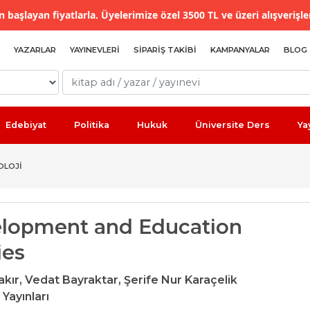
 başlayan fiyatlarla. Üyelerimize özel 3500 TL ve üzeri alışverişle
YAZARLAR
YAYINEVLERI
SIPARIŞ TAKIBI
KAMPANYALAR
BLOG
Edebiyat
Politika
Hukuk
Üniversite Ders
Ya
OLOJI
lopment and Education
ies
akır,
Vedat Bayraktar,
Şerife Nur Karaçelik
 Yayınları