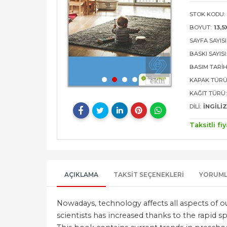
STOK KODU:
BOYUT:
13,5
SAYFA SAYISI
BASKI SAYISI
BASIM TARIH
KAPAK TÜRÜ
KAĞIT TÜRÜ:
DILI:
İNGILI
Taksitli fiy
AÇIKLAMA
TAKSIT SEÇENEKLERI
YORUM
Nowadays, technology affects all aspects of o
scientists has increased thanks to the rapid 