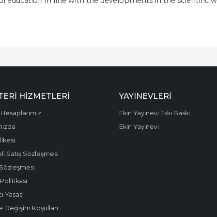
l education in line with the developments in the scientific 
ERI HIZMETLERI
YAYINEVLERI
Hesaplarımız
Ekin Yayınevi Eski Baskı
mızda
Ekin Yayınevi
 İlkesi
li Satış Sözleşmesi
 Sözleşmesi
olitikası
i Yasası
e Değişim Koşulları