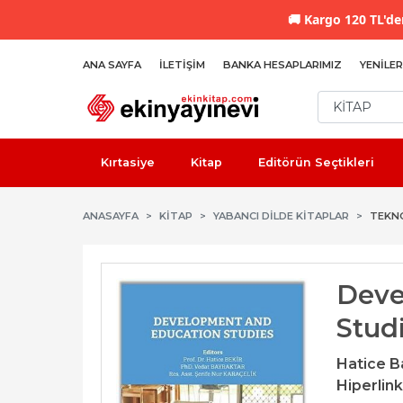
🚚
Kargo 120 TL'den
ANA SAYFA
İLETIŞIM
BANKA HESAPLARIMIZ
YENILER
Kırtasiye
Kitap
Editörün Seçtikleri
ANASAYFA
KİTAP
YABANCI DILDE KITAPLAR
TEKN
Deve
Stud
Hatice B
Hiperlink