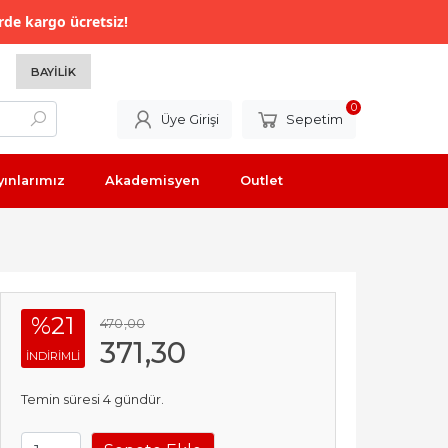
rde kargo ücretsiz!
BAYILIK
0
Üye Girişi
Sepetim
yınlarımız
Akademisyen
Outlet
%21
470
,00
371
,30
INDIRIMLI
Temin süresi 4 gündür.