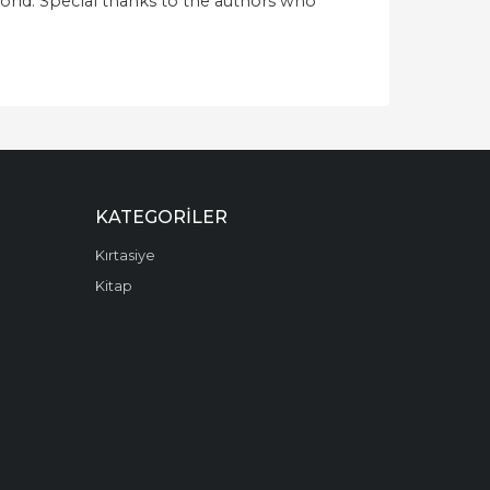
world. Special thanks to the authors who
KATEGORILER
Kırtasiye
Kitap