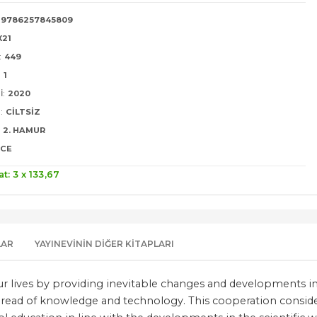
9786257845809
X21
:
449
:
1
I:
2020
:
CILTSIZ
2. HAMUR
ZCE
at: 3 x
133
,67
LAR
YAYINEVININ DIĞER KITAPLARI
ur lives by providing inevitable changes and developments in
spread of knowledge and technology. This cooperation conside