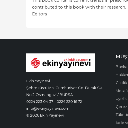
This book contains current trends in preschoo
contributed to this book with their research.
Editors
MÜŞT
Banka 
Hakkı
Ekin Yayınevi
Gizlilik
Şehreküstü Mh. Cumhuriyet Cd. Durak Sk.
Mesafe
No:2 Osmangazi / BURSA
Üyelik
0224 223 04 37
0224 220 16 72
Çerez P
info@ekinyayinevi.com
Tüketic
© 2026 Ekin Yayınevi
İade v