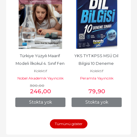
 
Türkiye Yüzyılı Maarif 
YKS TYT KPSS MSÜ Dil 
YKS 
ür 
Modeli İlkokul 4. Sınıf Fen 
Bilgisi 10 Deneme 
MSÜ
Kolektif
Kolektif
8 
Bilimleri Dersi...
Çözümlü
Nobel Akademik Yayıncılık
Peramila Yayıncılık
300
,00
246
,00
79
,90
Stokta yok
Stokta yok
Tümünü göster