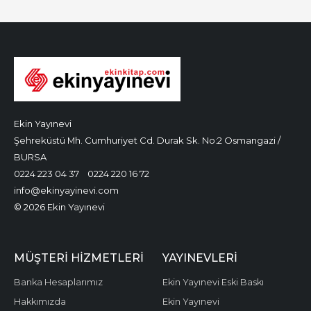
Ekin Yayınevi
Şehreküstü Mh. Cumhuriyet Cd. Durak Sk. No:2 Osmangazi /
BURSA
0224 223 04 37
0224 220 16 72
info@ekinyayinevi.com
© 2026 Ekin Yayınevi
MÜŞTERI HIZMETLERI
YAYINEVLERI
Banka Hesaplarımız
Ekin Yayınevi Eski Baskı
Hakkımızda
Ekin Yayınevi