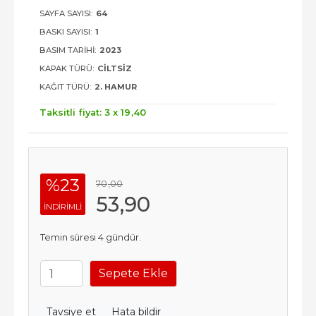
SAYFA SAYISI:
64
BASKI SAYISI:
1
BASIM TARIHI:
2023
KAPAK TÜRÜ:
CILTSIZ
KAĞIT TÜRÜ:
2. HAMUR
Taksitli fiyat: 3 x
19
,40
%23
70
,00
53
,90
INDIRIMLI
Temin süresi 4 gündür.
Sepete Ekle
Tavsiye et
Hata bildir