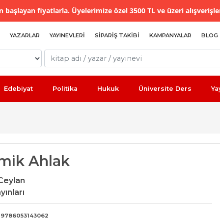
 başlayan fiyatlarla. Üyelerimize özel 3500 TL ve üzeri alışverişle
YAZARLAR
YAYINEVLERI
SIPARIŞ TAKIBI
KAMPANYALAR
BLOG
Edebiyat
Politika
Hukuk
Üniversite Ders
Ya
mik Ahlak
 Ceylan
yınları
9786053143062