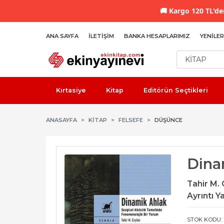
🚚
Kargo 120 TL'den
ANA SAYFA
İLETIŞIM
BANKA HESAPLARIMIZ
YENILER
Kırtasiye
Kitap
Editörün Seçtikleri
ANASAYFA
KİTAP
FELSEFE
DÜŞÜNCE
Dina
Tahir M.
Ayrıntı Ya
STOK KODU: