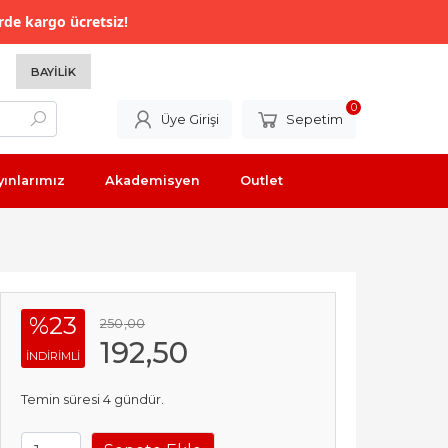
rde kargo ücretsiz!
BAYILIK
0
Üye Girişi
Sepetim
yınlarımız
Akademisyen
Outlet
%23
250
,00
192
,50
INDIRIMLI
Temin süresi 4 gündür.