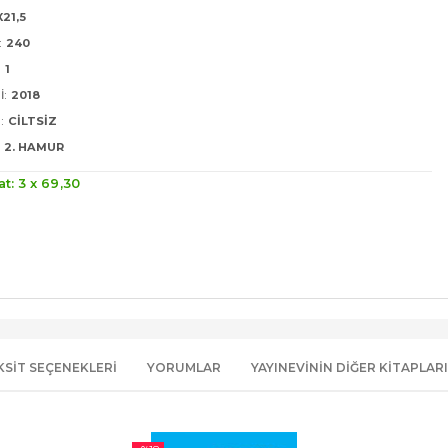
X21,5
:
240
:
1
I:
2018
:
CILTSIZ
2. HAMUR
at: 3 x
69
,30
KSIT SEÇENEKLERI
YORUMLAR
YAYINEVININ DIĞER KITAPLARI