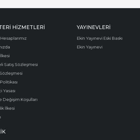
ERI HIZMETLERI
YAYINEVLERI
Hesaplarımız
Ekin Yayınevi Eski Baskı
mızda
Ekin Yayınevi
 İlkesi
li Satış Sözleşmesi
 Sözleşmesi
olitikası
i Yasası
e Değişim Koşulları
k İlkesi
m
IK