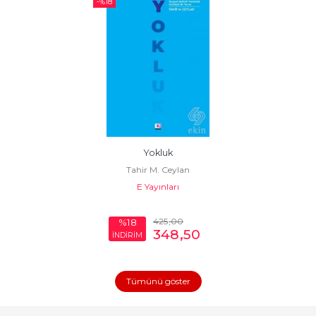
-%
18
Yokluk
Tahir M. Ceylan
E Yayınları
425
,00
%18
348
,50
İNDİRİM
Tümünü göster