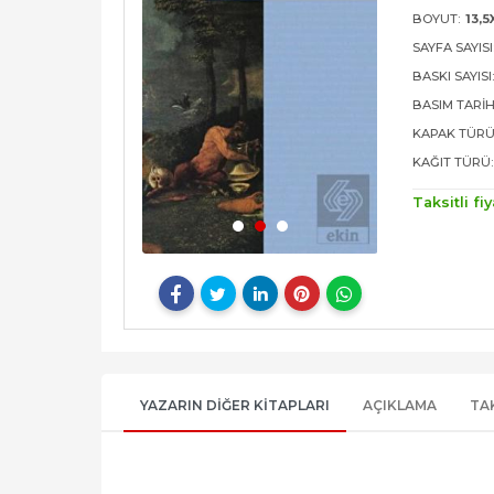
BOYUT:
13,5
SAYFA SAYISI
BASKI SAYISI
BASIM TARIH
KAPAK TÜRÜ
KAĞIT TÜRÜ:
Taksitli fiy
YAZARIN DIĞER KITAPLARI
AÇIKLAMA
TA