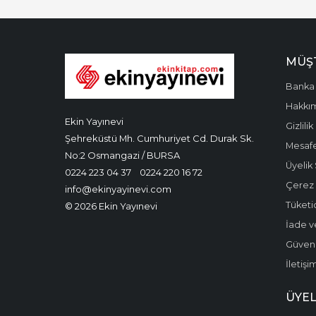
MÜŞT
Banka 
Hakkı
Ekin Yayınevi
Gizlilik
Şehreküstü Mh. Cumhuriyet Cd. Durak Sk.
Mesafe
No:2 Osmangazi / BURSA
Üyelik
0224 223 04 37
0224 220 16 72
Çerez P
info@ekinyayinevi.com
Tüketic
© 2026 Ekin Yayınevi
İade v
Güvenli
İletişi
ÜYEL