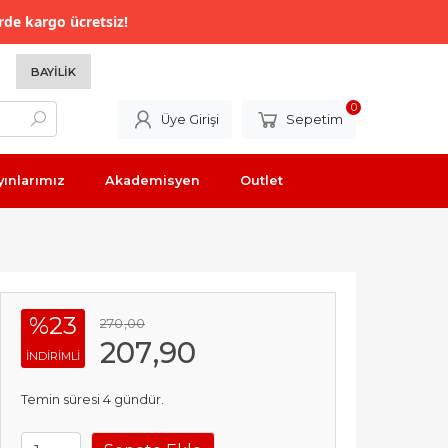
rde kargo ücretsiz!
BAYILIK
0
Üye Girişi
Sepetim
yınlarımız
Akademisyen
Outlet
%23
270
,00
207
,90
INDIRIMLI
Temin süresi 4 gündür.