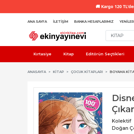
🚚
Kargo 120 TL'den
ANA SAYFA
İLETIŞIM
BANKA HESAPLARIMIZ
YENILER
Kırtasiye
Kitap
Editörün Seçtikleri
ANASAYFA
KİTAP
ÇOCUK KITAPLARI
BOYAMA KITA
Disne
Çıka
Kolektif
Doğan Ç