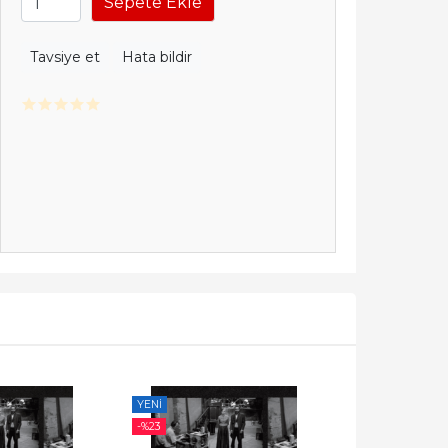
Sepete Ekle
Tavsiye et
Hata bildir
YENI
YENI
-%
23
-%
23