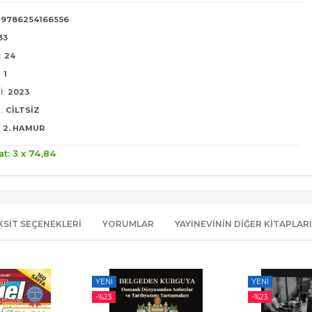
9786254166556
33
:
24
:
1
I:
2023
:
CILTSIZ
2. HAMUR
at: 3 x
74
,84
KSIT SEÇENEKLERI
YORUMLAR
YAYINEVININ DIĞER KITAPLARI
YENI
YENI
-%
23
-%
23