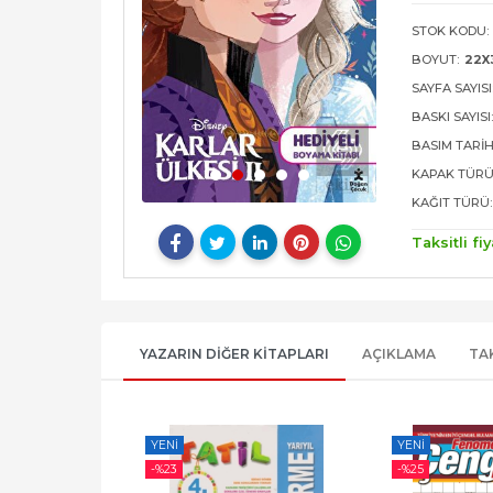
STOK KODU:
BOYUT:
22X
SAYFA SAYISI
BASKI SAYISI
BASIM TARIH
KAPAK TÜRÜ
KAĞIT TÜRÜ:
Taksitli fiy
YAZARIN DIĞER KITAPLARI
AÇIKLAMA
TA
YENI
YENI
-%
23
-%
25