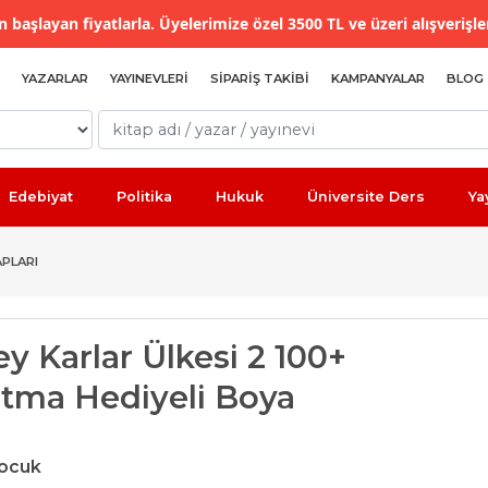
 başlayan fiyatlarla. Üyelerimize özel 3500 TL ve üzeri alışverişle
YAZARLAR
YAYINEVLERI
SIPARIŞ TAKIBI
KAMPANYALAR
BLOG
Edebiyat
Politika
Hukuk
Üniversite Ders
Ya
PLARI
y Karlar Ülkesi 2 100+
rtma Hediyeli Boya
ocuk