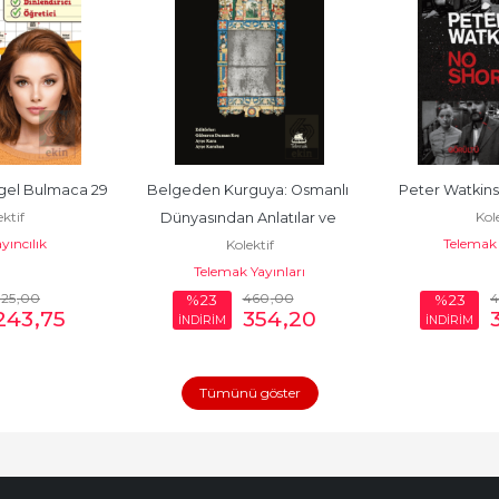
el Bulmaca 29
Belgeden Kurguya: Osmanlı 
Peter Watkins
ktif
Kole
Dünyasından Anlatılar ve 
yıncılık
Telemak 
Kolektif
Tarihyazımı Tartışmaları
Telemak Yayınları
325
,00
460
,00
%23
%23
243
,75
354
,20
İNDİRİM
İNDİRİM
Tümünü göster