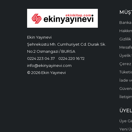
MÜŞT
Banka 
Hakkı
Ekin Yayınevi
Gizlilik
Şehreküstü Mh. Cumhuriyet Cd. Durak Sk.
Mesafe
No:2 Osmangazi / BURSA
Üyelik
0224 223 04 37
0224 220 16 72
Çerez P
info@ekinyayinevi.com
Tüketic
© 2026 Ekin Yayınevi
İade v
Güvenli
İletişi
ÜYEL
Üye Gir
Yeni Ü