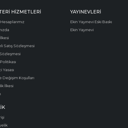
ERI HIZMETLERI
YAYINEVLERI
Hesaplarımız
Ekin Yayınevi Eski Baskı
mızda
Ekin Yayınevi
 İlkesi
li Satış Sözleşmesi
 Sözleşmesi
olitikası
i Yasası
e Değişim Koşulları
k İlkesi
m
IK
işi
yelik