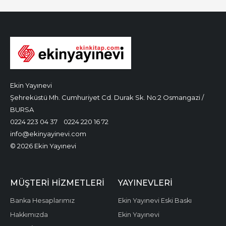
Ekin Yayınevi
Şehreküstü Mh. Cumhuriyet Cd. Durak Sk. No:2 Osmangazi /
BURSA
0224 223 04 37
0224 220 16 72
info@ekinyayinevi.com
© 2026 Ekin Yayınevi
MÜŞTERI HIZMETLERI
YAYINEVLERI
Banka Hesaplarımız
Ekin Yayınevi Eski Baskı
Hakkımızda
Ekin Yayınevi