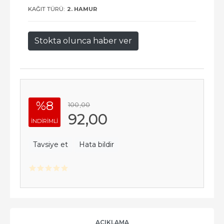
KAĞIT TÜRÜ:
2. HAMUR
Stokta olunca haber ver
%8
100
,00
92
,00
INDIRIMLI
Tavsiye et
Hata bildir
AÇIKLAMA