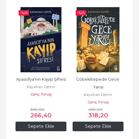
-%
26
-%
26
-%
nı
Ayasofya'nın Kayıp Şifresi
Göbeklitepede Gece 
Kayahan Demir
Yarısı
Genç Timaş
Kayahan Demir
Genç Timaş
360
,00
430
,00
266
,40
318
,20
Sepete Ekle
Sepete Ekle