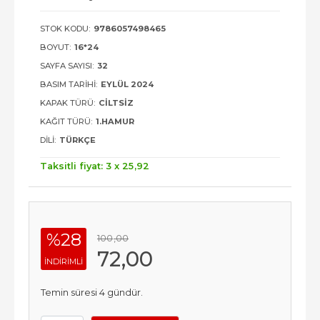
STOK KODU:
9786057498465
BOYUT:
16*24
SAYFA SAYISI:
32
BASIM TARIHI:
EYLÜL 2024
KAPAK TÜRÜ:
CILTSIZ
KAĞIT TÜRÜ:
1.HAMUR
DILI:
TÜRKÇE
Taksitli fiyat: 3 x
25
,92
%28
100
,00
72
,00
INDIRIMLI
Temin süresi 4 gündür.