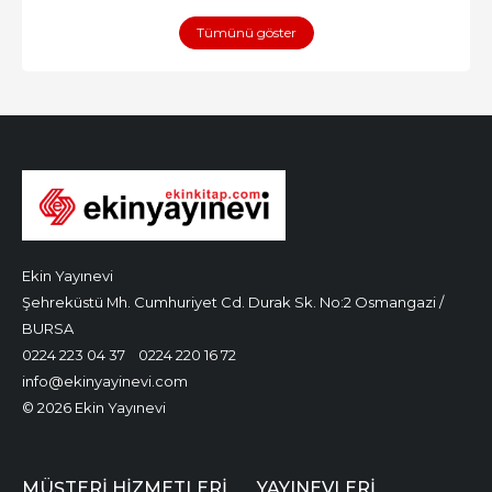
Tümünü göster
Ekin Yayınevi
Şehreküstü Mh. Cumhuriyet Cd. Durak Sk. No:2 Osmangazi /
BURSA
0224 223 04 37
0224 220 16 72
info@ekinyayinevi.com
© 2026 Ekin Yayınevi
MÜŞTERI HIZMETLERI
YAYINEVLERI