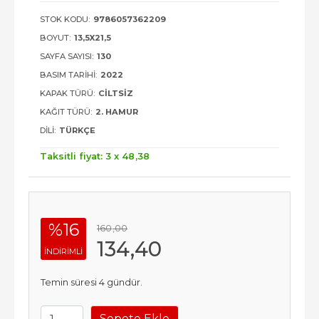
STOK KODU:
9786057362209
BOYUT:
13,5X21,5
SAYFA SAYISI:
130
BASIM TARIHI:
2022
KAPAK TÜRÜ:
CILTSIZ
KAĞIT TÜRÜ:
2. HAMUR
DILI:
TÜRKÇE
Taksitli fiyat: 3 x
48
,38
%16
160
,00
134
,40
INDIRIMLI
Temin süresi 4 gündür.
Sepete Ekle