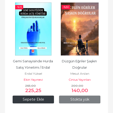
-%
15
-%
30
-%
n
Gemi Sanayisinde Hurda 
Düzgün Eğriler Şaşkın 
Satış Yönetimi / Erdal 
Doğrular
Nob
Erdal Yüksel
Mesut Arslan
Yüksel
Ekin Yayınevi
Cinius Yayınları
265
,00
200
,00
225
,25
140
,00
Sepete Ekle
Stokta yok