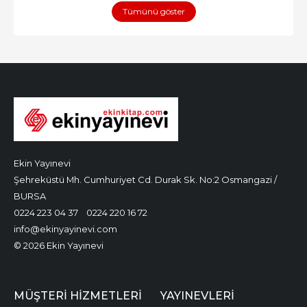
Tümünü göster
Ekin Yayınevi
Şehreküstü Mh. Cumhuriyet Cd. Durak Sk. No:2 Osmangazi /
BURSA
0224 223 04 37
0224 220 16 72
info@ekinyayinevi.com
© 2026 Ekin Yayınevi
MÜŞTERI HIZMETLERI
YAYINEVLERI