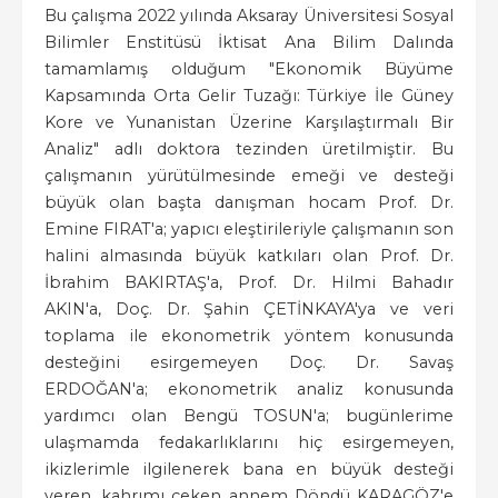
Bu çalışma 2022 yılında Aksaray Üniversitesi Sosyal
Bilimler Enstitüsü İktisat Ana Bilim Dalında
tamamlamış olduğum "Ekonomik Büyüme
Kapsamında Orta Gelir Tuzağı: Türkiye İle Güney
Kore ve Yunanistan Üzerine Karşılaştırmalı Bir
Analiz" adlı doktora tezinden üretilmiştir. Bu
çalışmanın yürütülmesinde emeği ve desteği
büyük olan başta danışman hocam Prof. Dr.
Emine FIRAT'a; yapıcı eleştirileriyle çalışmanın son
halini almasında büyük katkıları olan Prof. Dr.
İbrahim BAKIRTAŞ'a, Prof. Dr. Hilmi Bahadır
AKIN'a, Doç. Dr. Şahin ÇETİNKAYA'ya ve veri
toplama ile ekonometrik yöntem konusunda
desteğini esirgemeyen Doç. Dr. Savaş
ERDOĞAN'a; ekonometrik analiz konusunda
yardımcı olan Bengü TOSUN'a; bugünlerime
ulaşmamda fedakarlıklarını hiç esirgemeyen,
ikizlerimle ilgilenerek bana en büyük desteği
veren, kahrımı çeken annem Döndü KARAGÖZ'e