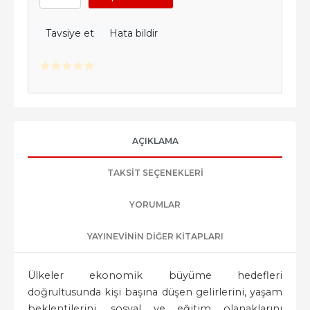
Tavsiye et
Hata bildir
AÇIKLAMA
TAKSIT SEÇENEKLERI
YORUMLAR
YAYINEVININ DIĞER KITAPLARI
Ülkeler ekonomik büyüme hedefleri
doğrultusunda kişi başına düşen gelirlerini, yaşam
beklentilerini, sosyal ve eğitim olanaklarını