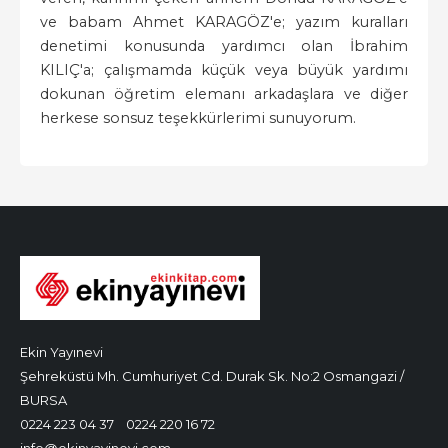
ve babam Ahmet KARAGÖZ'e; yazım kuralları
denetimi konusunda yardımcı olan İbrahim
KILIÇ'a; çalışmamda küçük veya büyük yardımı
dokunan öğretim elemanı arkadaşlara ve diğer
herkese sonsuz teşekkürlerimi sunuyorum.
Ekin Yayınevi
Şehreküstü Mh. Cumhuriyet Cd. Durak Sk. No:2 Osmangazi /
BURSA
0224 223 04 37
0224 220 16 72