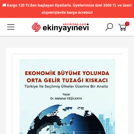
🚚
Kargo 120 TL'den başlayan fiyatlarla. Üyelerimize özel 3500 TL ve üzeri
alışverişlerde kargo ücretsiz!
0