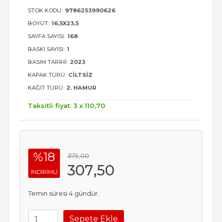
STOK KODU:
9786253990626
BOYUT:
16,5X23,5
SAYFA SAYISI:
168
BASKI SAYISI:
1
BASIM TARIHI:
2023
KAPAK TÜRÜ:
CILTSIZ
KAĞIT TÜRÜ:
2. HAMUR
Taksitli fiyat: 3 x
110
,70
%18
375
,00
307
,50
INDIRIMLI
Temin süresi 4 gündür.
Sepete Ekle