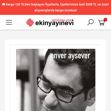
🚚
Kargo 120 TL'den başlayan fiyatlarla. Üyelerimize özel 3500 TL ve üzeri
alışverişlerde kargo ücretsiz!
0