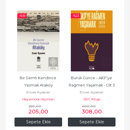
-%
18
-%
23
-%
ar
Bir Semti Kendince 
Buruk Günce – AKP'ye 
Bu
Yazmak Ataköy
Rağmen Yaşamak - Cilt 3
Eğme
Enver Aysever
Enver Aysever
Heyamola Yayınları
SRC Kitap
250
,00
400
,00
205
,00
308
,00
Sepete Ekle
Sepete Ekle