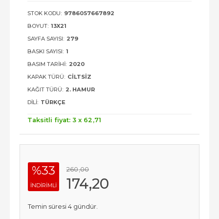
STOK KODU:
9786057667892
BOYUT:
13X21
SAYFA SAYISI:
279
BASKI SAYISI:
1
BASIM TARIHI:
2020
KAPAK TÜRÜ:
CILTSIZ
KAĞIT TÜRÜ:
2. HAMUR
DILI:
TÜRKÇE
Taksitli fiyat: 3 x
62
,71
%33
260
,00
174
,20
INDIRIMLI
Temin süresi 4 gündür.