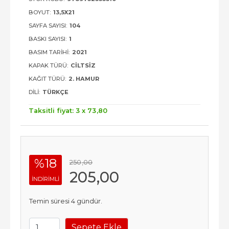
BOYUT:
13,5X21
SAYFA SAYISI:
104
BASKI SAYISI:
1
BASIM TARIHI:
2021
KAPAK TÜRÜ:
CILTSIZ
KAĞIT TÜRÜ:
2. HAMUR
DILI:
TÜRKÇE
Taksitli fiyat: 3 x
73
,80
%18
250
,00
205
,00
INDIRIMLI
Temin süresi 4 gündür.
Sepete Ekle