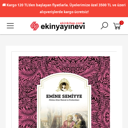
🚚
Kargo 120 TL'den başlayan fiyatlarla. Üyelerimize özel 3500 TL ve üzeri
alışverişlerde kargo ücretsiz!
0