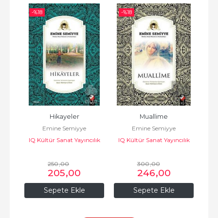
-%
18
-%
18
-%
Hikayeler
Muallime
Emine Semiyye
Emine Semiyye
IQ Kültür Sanat Yayıncılık
IQ Kültür Sanat Yayıncılık
IQ 
250
,00
300
,00
205
,00
246
,00
Sepete Ekle
Sepete Ekle