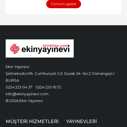
Tümünü göster
Ekin Yayınevi
Şehreküstü Mh. Cumhuriyet Cd. Durak Sk. No:2 Osmangazi /
BURSA
0224 223 04 37
0224 220 16 72
info@ekinyayinevi.com
© 2026 Ekin Yayınevi
MÜŞTERI HIZMETLERI
YAYINEVLERI