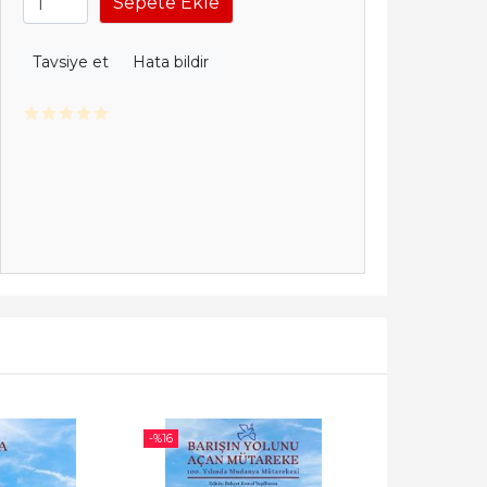
Sepete Ekle
Tavsiye et
Hata bildir
-%
16
-%
16