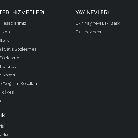
ERI HIZMETLERI
YAYINEVLERI
Hesaplarımız
Ekin Yayınevi Eski Baskı
mızda
Ekin Yayınevi
 İlkesi
li Satış Sözleşmesi
 Sözleşmesi
olitikası
i Yasası
e Değişim Koşulları
k İlkesi
m
IK
işi
yelik