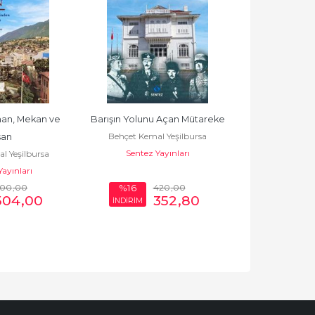
an, Mekan ve 
Barışın Yolunu Açan Mütareke
Ortadoğu'da
Behçet Kemal Yeşilbursa
Behçet Kema
san
Sentez Yayınları
Sentez Y
l Yeşilbursa
ayınları
600
,00
420
,00
%16
%16
504
,00
352
,80
İNDİRİM
İNDİRİM