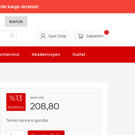
rde kargo ücretsiz!
BAYILIK
0
Üye Girişi
Sepetim
yınlarımız
Akademisyen
Outlet
%13
240
,00
208
,80
INDIRIMLI
Temin süresi 4 gündür.