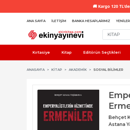
🚚
Kargo 120 TL'den
ANA SAYFA
İLETIŞIM
BANKA HESAPLARIMIZ
YENILER
Kırtasiye
Kitap
Editörün Seçtikleri
ANASAYFA
KİTAP
AKADEMIK
SOSYAL BILIMLER
Empe
Erme
Behçet K
Astana Ya