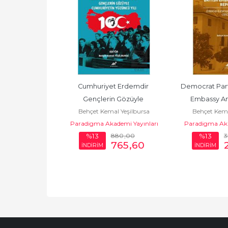
edeni Kanun ve 
Cumhuriyet Erdemdir 
Democrat Party 
ımları
Gençlerin Gözüyle 
Embassy An
l Yeşilbursa
Behçet Kemal Yeşilbursa
Behçet Kema
Cumhuriyetin
demi Yayınları
Paradigma Akademi Yayınları
Paradigma Aka
610
,00
880
,00
3
%13
%13
530
,70
765
,60
İNDİRİM
İNDİRİM