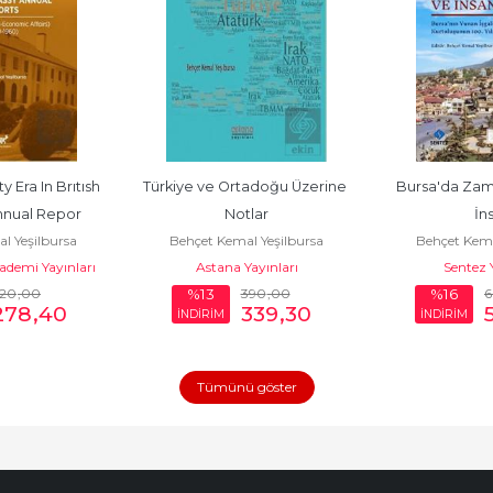
Era In Brıtısh 
Türkiye ve Ortadoğu Üzerine 
Bursa'da Zam
nual Repor
Notlar
İn
l Yeşilbursa
Behçet Kemal Yeşilbursa
Behçet Kema
demi Yayınları
Astana Yayınları
Sentez Y
20
,00
390
,00
%13
%16
278
,40
339
,30
İNDİRİM
İNDİRİM
Tümünü göster