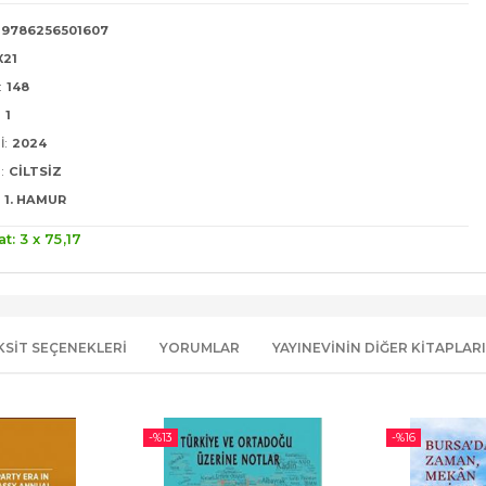
9786256501607
X21
:
148
:
1
I:
2024
:
CILTSIZ
1. HAMUR
at: 3 x
75
,17
KSIT SEÇENEKLERI
YORUMLAR
YAYINEVININ DIĞER KITAPLARI
-%
13
-%
16