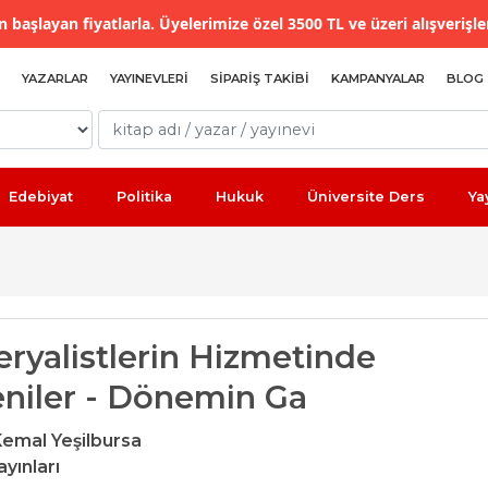
 başlayan fiyatlarla. Üyelerimize özel 3500 TL ve üzeri alışverişle
YAZARLAR
YAYINEVLERI
SIPARIŞ TAKIBI
KAMPANYALAR
BLOG
Edebiyat
Politika
Hukuk
Üniversite Ders
Ya
ryalistlerin Hizmetinde
niler - Dönemin Ga
emal Yeşilbursa
yınları