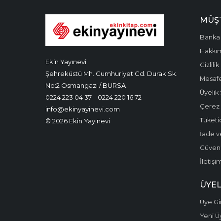
MÜŞT
Banka 
Hakkı
Ekin Yayınevi
Gizlilik
Şehreküstü Mh. Cumhuriyet Cd. Durak Sk.
Mesafe
No:2 Osmangazi / BURSA
Üyelik
0224 223 04 37
0224 220 16 72
Çerez P
info@ekinyayinevi.com
Tüketic
© 2026 Ekin Yayınevi
İade v
Güvenli
İletişi
ÜYEL
Üye Gir
Yeni Ü