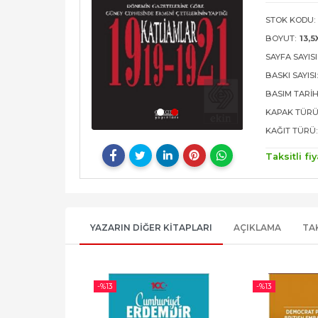
STOK KODU:
BOYUT:
13,5
SAYFA SAYISI
BASKI SAYISI
BASIM TARIH
KAPAK TÜRÜ
KAĞIT TÜRÜ:
Taksitli fiy
YAZARIN DIĞER KITAPLARI
AÇIKLAMA
TA
-%
13
-%
13