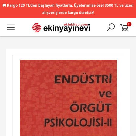
🚚
Kargo 120 TL'den başlayan fiyatlarla. Üyelerimize özel 3500 TL ve üzeri
alışverişlerde kargo ücretsiz!
0