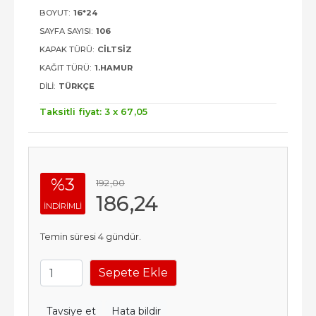
BOYUT:
16*24
SAYFA SAYISI:
106
KAPAK TÜRÜ:
CILTSIZ
KAĞIT TÜRÜ:
1.HAMUR
DILI:
TÜRKÇE
Taksitli fiyat: 3 x
67
,05
%3
192
,00
186
,24
INDIRIMLI
Temin süresi 4 gündür.
Sepete Ekle
Tavsiye et
Hata bildir