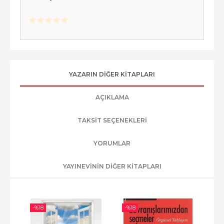
YAZARIN DIĞER KITAPLARI
AÇIKLAMA
TAKSIT SEÇENEKLERI
YORUMLAR
YAYINEVININ DIĞER KITAPLARI
-%
18
-%
18