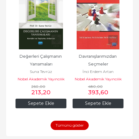
Değerleri Çalışmanın 
Davranışlarımızdan 
Yansımaları
Seçmeler
Suna Tevrüz
İnci Erdem Artan
Nobel Akademik Yayıncılık
Nobel Akademik Yayıncılık
260
,00
480
,00
213
,20
393
,60
Sepete Ekle
Sepete Ekle
Tümünü göster