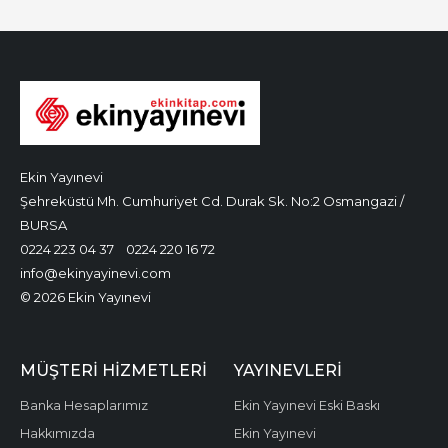
Ekin Yayınevi
Şehreküstü Mh. Cumhuriyet Cd. Durak Sk. No:2 Osmangazi /
BURSA
0224 223 04 37
0224 220 16 72
info@ekinyayinevi.com
© 2026 Ekin Yayınevi
MÜŞTERI HIZMETLERI
YAYINEVLERI
Banka Hesaplarımız
Ekin Yayınevi Eski Baskı
Hakkımızda
Ekin Yayınevi