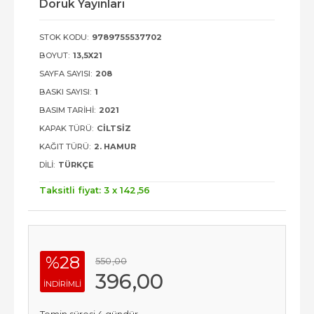
Doruk Yayınları
STOK KODU:
9789755537702
BOYUT:
13,5X21
SAYFA SAYISI:
208
BASKI SAYISI:
1
BASIM TARIHI:
2021
KAPAK TÜRÜ:
CILTSIZ
KAĞIT TÜRÜ:
2. HAMUR
DILI:
TÜRKÇE
Taksitli fiyat: 3 x
142
,56
%28
550
,00
396
,00
INDIRIMLI