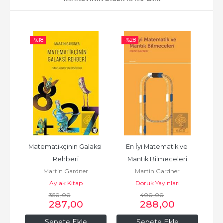
-%
18
-%
28
-%
k 
Matematikçinin Galaksi 
En İyi Matematik ve 
Rehberi
Mantık Bilmeceleri
E
Martin Gardner
Martin Gardner
Aylak Kitap
Doruk Yayınları
350
,00
400
,00
287
,00
288
,00
Sepete Ekle
Sepete Ekle