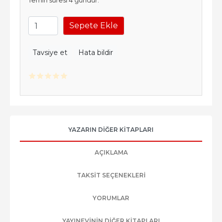
Temin süresi 4 gündür.
Sepete Ekle
Tavsiye et
Hata bildir
YAZARIN DIĞER KITAPLARI
AÇIKLAMA
TAKSIT SEÇENEKLERI
YORUMLAR
YAYINEVININ DIĞER KITAPLARI