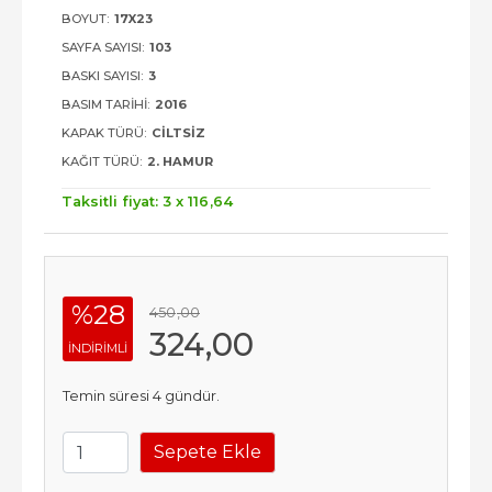
BOYUT:
17X23
SAYFA SAYISI:
103
BASKI SAYISI:
3
BASIM TARIHI:
2016
KAPAK TÜRÜ:
CILTSIZ
KAĞIT TÜRÜ:
2. HAMUR
Taksitli fiyat: 3 x
116
,64
%28
450
,00
324
,00
INDIRIMLI
Temin süresi 4 gündür.
Sepete Ekle