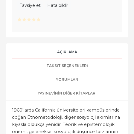
Tavsiye et
Hata bildir
AÇIKLAMA
TAKSIT SEÇENEKLERI
YORUMLAR
YAYINEVININ DIĞER KITAPLARI
1960'larda California üniversiteleri kampüslerinde
doğan Etnometodoloji, diğer sosyoloji akımlarına
kıyasla oldukça yenidir. Teorik ve epistemolojik
önemi, geleneksel sosyolojik düşünce tarzlarının