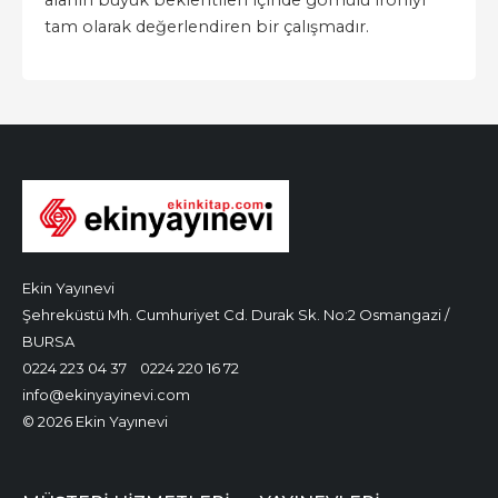
alanın büyük beklentileri içinde gömülü ironiyi
tam olarak değerlendiren bir çalışmadır.
Ekin Yayınevi
Şehreküstü Mh. Cumhuriyet Cd. Durak Sk. No:2 Osmangazi /
BURSA
0224 223 04 37
0224 220 16 72
info@ekinyayinevi.com
© 2026 Ekin Yayınevi