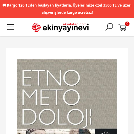
🚚
Kargo 120 TL'den başlayan fiyatlarla. Üyelerimize özel 3500 TL ve üzeri
alışverişlerde kargo ücretsiz!
0