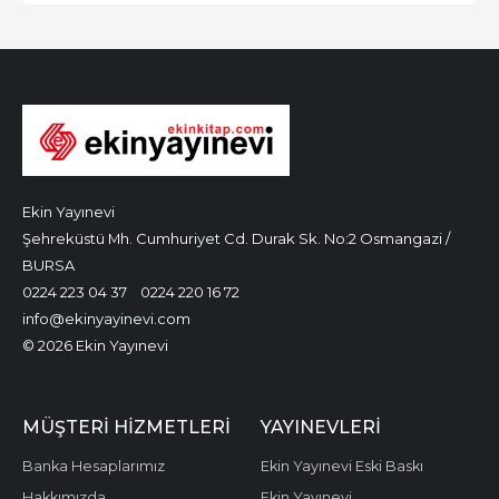
Ekin Yayınevi
Şehreküstü Mh. Cumhuriyet Cd. Durak Sk. No:2 Osmangazi /
BURSA
0224 223 04 37
0224 220 16 72
info@ekinyayinevi.com
© 2026 Ekin Yayınevi
MÜŞTERI HIZMETLERI
YAYINEVLERI
Banka Hesaplarımız
Ekin Yayınevi Eski Baskı
Hakkımızda
Ekin Yayınevi