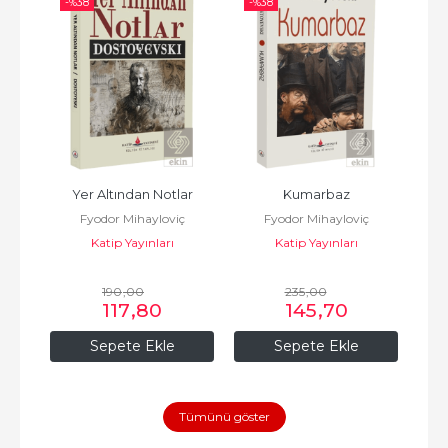
-%
38
-%
38
Yer Altından Notlar
Kumarbaz
ç
Fyodor Mihayloviç
Fyodor Mihayloviç
Katip Yayınları
Dostoyevski
Katip Yayınları
Dostoyevski
Güne
190
,00
235
,00
117
,80
145
,70
Sepete Ekle
Sepete Ekle
Tümünü göster