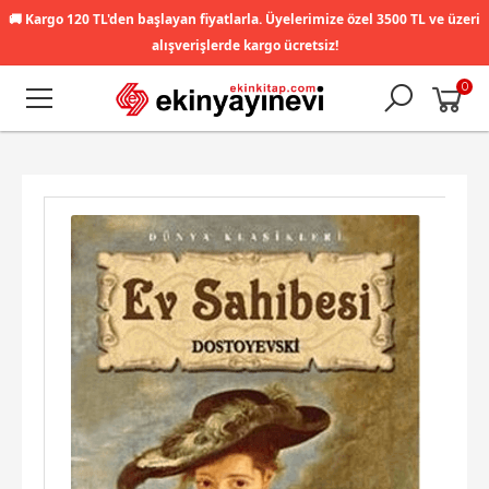
🚚
Kargo 120 TL'den başlayan fiyatlarla. Üyelerimize özel 3500 TL ve üzeri
alışverişlerde kargo ücretsiz!
0