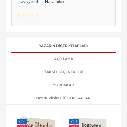
Tavsiye et
Hata bildir
YAZARIN DIĞER KITAPLARI
AÇIKLAMA
TAKSIT SEÇENEKLERI
YORUMLAR
YAYINEVININ DIĞER KITAPLARI
YENI
YENI
-%