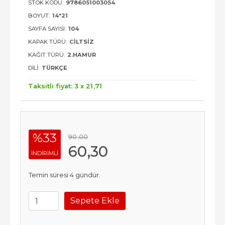
STOK KODU:
9786051003054
BOYUT:
14*21
SAYFA SAYISI:
104
KAPAK TÜRÜ:
CILTSIZ
KAĞIT TÜRÜ:
2.HAMUR
DILI:
TÜRKÇE
Taksitli fiyat: 3 x
21
,71
%33
90
,00
60
,30
INDIRIMLI
Temin süresi 4 gündür.
Sepete Ekle