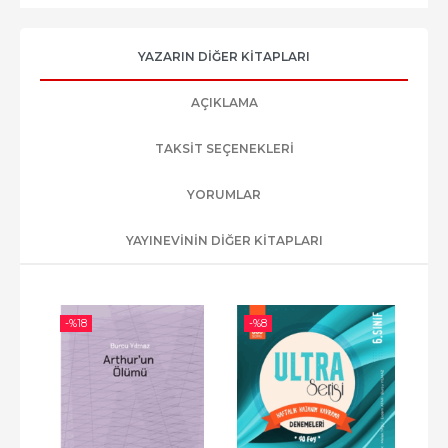
YAZARIN DIĞER KITAPLARI
AÇIKLAMA
TAKSIT SEÇENEKLERI
YORUMLAR
YAYINEVININ DIĞER KITAPLARI
-%
18
-%
8
-%