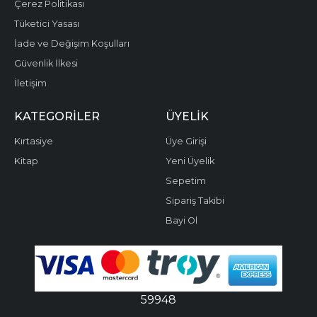
Çerez Politikası
Tüketici Yasası
İade ve Değişim Koşulları
Güvenlik İlkesi
İletişim
KATEGORILER
ÜYELIK
Kırtasiye
Üye Girişi
Kitap
Yeni Üyelik
Sepetim
Sipariş Takibi
Bayi Ol
59948