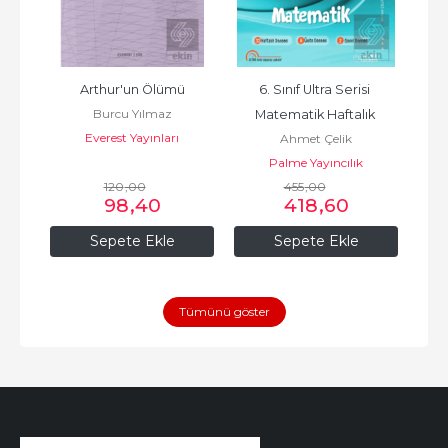
r?
Arthur'un Ölümü
6. Sınıf Ultra Serisi 
6. S
r
Burcu Yılmaz
Matematik Haftalık 
k
Everest Yayınları
Ahmet Çelik
M
Kazanım Kavrama 
Palme Yayıncılık
Denemeleri 40 Föy
120
,00
455
,00
98
,40
418
,60
Sepete Ekle
Sepete Ekle
Tümünü göster