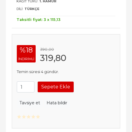
KAĞIT TÜRÜ:
1. HAMUR
DILI:
TÜRKÇE
Taksitli fiyat: 3 x
115
,13
%18
390
,00
319
,80
INDIRIMLI
Temin süresi 4 gündür.
Sepete Ekle
Tavsiye et
Hata bildir