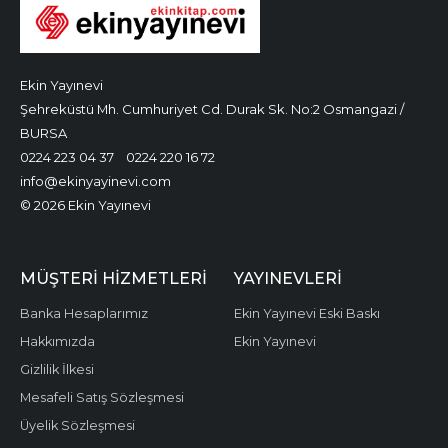
Ekin Yayınevi
Şehreküstü Mh. Cumhuriyet Cd. Durak Sk. No:2 Osmangazi /
BURSA
0224 223 04 37
0224 220 16 72
info@ekinyayinevi.com
© 2026 Ekin Yayınevi
MÜŞTERI HIZMETLERI
YAYINEVLERI
Banka Hesaplarımız
Ekin Yayınevi Eski Baskı
Hakkımızda
Ekin Yayınevi
Gizlilik İlkesi
Mesafeli Satış Sözleşmesi
Üyelik Sözleşmesi