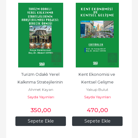
nçli 
Turizm Odaklı Yerel 
Kent Ekonomisi ve 
Kent
Kalkınma Stratejilerinin 
Kentsel Gelişme
Ahmet Kayan
Yakup Bulut
Araşt
Sayda Yayınları
Sayda Yayınları
O
350
,00
470
,00
Sepete Ekle
Sepete Ekle