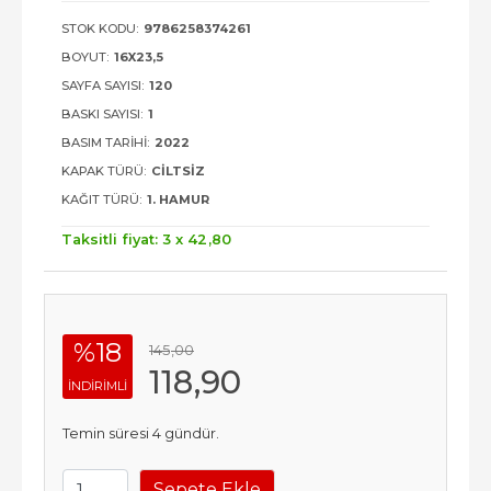
STOK KODU:
9786258374261
BOYUT:
16X23,5
SAYFA SAYISI:
120
BASKI SAYISI:
1
BASIM TARIHI:
2022
KAPAK TÜRÜ:
CILTSIZ
KAĞIT TÜRÜ:
1. HAMUR
Taksitli fiyat: 3 x
42
,80
%18
145
,00
118
,90
INDIRIMLI
Temin süresi 4 gündür.
Sepete Ekle