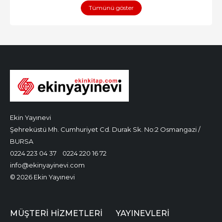
Tümünü göster
Ekin Yayınevi
Şehreküstü Mh. Cumhuriyet Cd. Durak Sk. No:2 Osmangazi /
BURSA
0224 223 04 37
0224 220 16 72
info@ekinyayinevi.com
© 2026 Ekin Yayınevi
MÜŞTERI HIZMETLERI
YAYINEVLERI