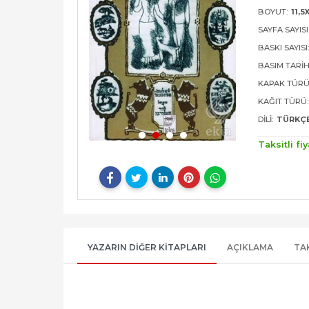
BOYUT:
11,5
SAYFA SAYISI
BASKI SAYISI
BASIM TARIH
KAPAK TÜRÜ
KAĞIT TÜRÜ:
DILI:
TÜRKÇ
Taksitli fiy
YAZARIN DIĞER KITAPLARI
AÇIKLAMA
TA