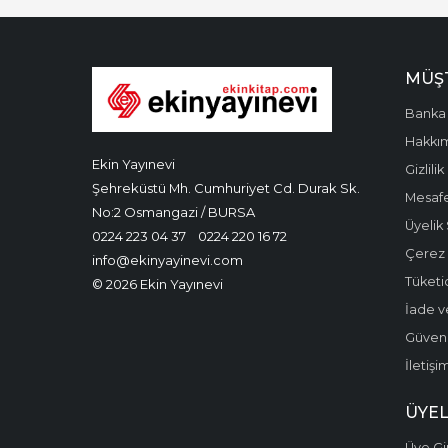
MÜŞT
Banka 
Hakkı
Ekin Yayınevi
Gizlilik
Şehreküstü Mh. Cumhuriyet Cd. Durak Sk.
Mesafe
No:2 Osmangazi / BURSA
Üyelik
0224 223 04 37
0224 220 16 72
Çerez P
info@ekinyayinevi.com
Tüketic
© 2026 Ekin Yayınevi
İade v
Güvenli
İletişi
ÜYEL
Üye Gir