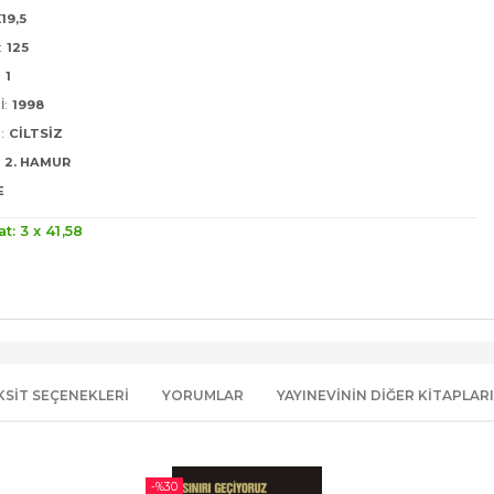
X19,5
:
125
:
1
I:
1998
:
CILTSIZ
2. HAMUR
E
at: 3 x
41
,58
KSIT SEÇENEKLERI
YORUMLAR
YAYINEVININ DIĞER KITAPLARI
-%
30