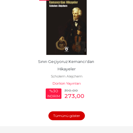
Sınırı Geçiyoruz Kemancı'dan 
Hikayeler
Scholem Alejchem
Dorlion Yayınları
390
,00
%30
273
,00
İNDİRİM
Tümünü göster