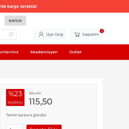
rde kargo ücretsiz!
BAYILIK
0
Üye Girişi
Sepetim
yınlarımız
Akademisyen
Outlet
%23
150
,00
115
,50
INDIRIMLI
Temin süresi 4 gündür.