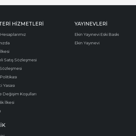
ERI HIZMETLERI
YAYINEVLERI
Hesaplarımız
Ekin Yayınevi Eski Baskı
mızda
Ekin Yayınevi
 İlkesi
li Satış Sözleşmesi
 Sözleşmesi
olitikası
i Yasası
e Değişim Koşulları
k İlkesi
m
IK
işi