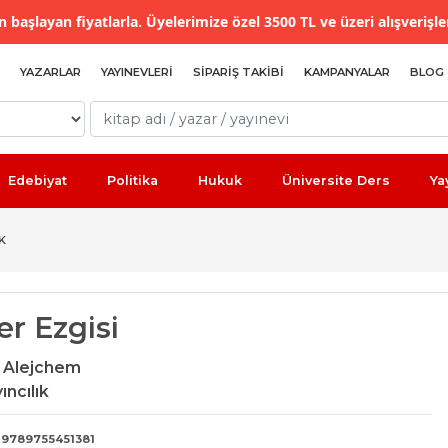
 başlayan fiyatlarla. Üyelerimize özel 3500 TL ve üzeri alışverişle
YAZARLAR
YAYINEVLERI
SIPARIŞ TAKIBI
KAMPANYALAR
BLOG
Edebiyat
Politika
Hukuk
Üniversite Ders
Ya
K
er Ezgisi
 Alejchem
ıncılık
9789755451381