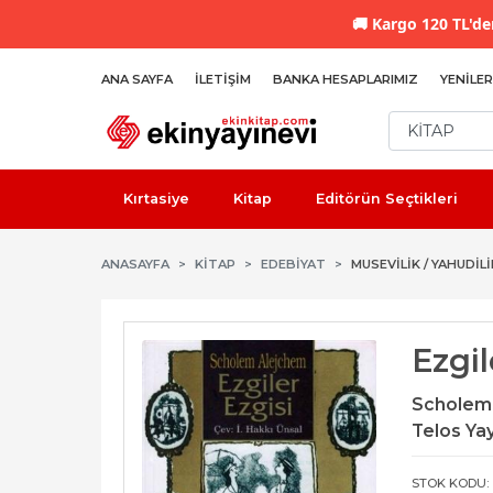
🚚
Kargo 120 TL'den
ANA SAYFA
İLETIŞIM
BANKA HESAPLARIMIZ
YENILER
Kırtasiye
Kitap
Editörün Seçtikleri
ANASAYFA
KİTAP
EDEBIYAT
MUSEVILIK / YAHUDILI
Ezgil
Scholem
Telos Yay
STOK KODU: