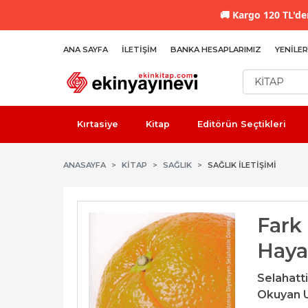
🚚
Kargo 120 TL'den
ANA SAYFA
İLETIŞIM
BANKA HESAPLARIMIZ
YENILER
Kırtasiye
Kitap
Editörün Seçtikleri
ANASAYFA
KİTAP
SAĞLIK
SAĞLIK İLETIŞIMI
Fark
Haya
Selahat
Okuyan U