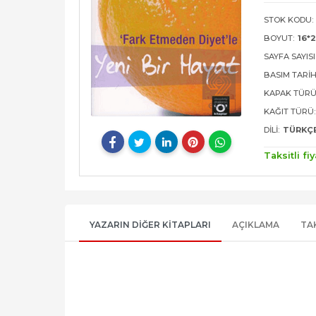
STOK KODU:
BOYUT:
16*
SAYFA SAYISI
BASIM TARIH
KAPAK TÜRÜ
KAĞIT TÜRÜ:
DILI:
TÜRKÇ
Taksitli fiy
YAZARIN DIĞER KITAPLARI
AÇIKLAMA
TA