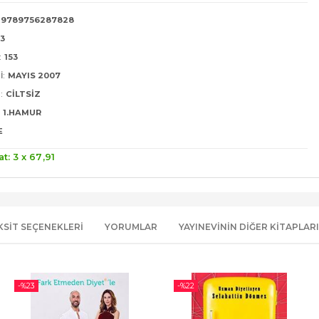
9789756287828
23
:
153
I:
MAYIS 2007
:
CILTSIZ
1.HAMUR
E
at: 3 x
67
,91
KSIT SEÇENEKLERI
YORUMLAR
YAYINEVININ DIĞER KITAPLARI
-%
23
-%
22