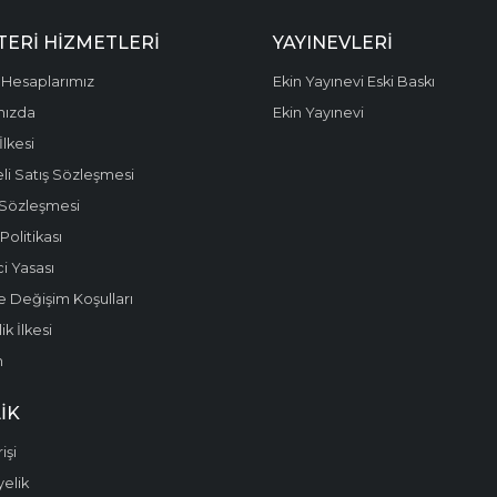
ERI HIZMETLERI
YAYINEVLERI
Hesaplarımız
Ekin Yayınevi Eski Baskı
mızda
Ekin Yayınevi
 İlkesi
li Satış Sözleşmesi
 Sözleşmesi
olitikası
i Yasası
e Değişim Koşulları
k İlkesi
m
IK
işi
yelik