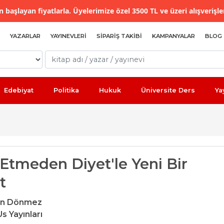
 başlayan fiyatlarla. Üyelerimize özel 3500 TL ve üzeri alışverişle
YAZARLAR
YAYINEVLERI
SIPARIŞ TAKIBI
KAMPANYALAR
BLOG
Edebiyat
Politika
Hukuk
Üniversite Ders
Ya
 Etmeden Diyet'le Yeni Bir
t
tin Dönmez
s Yayınları