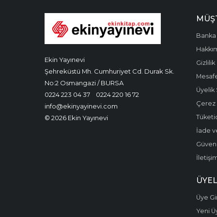
MÜŞT
Banka 
Hakkı
Ekin Yayınevi
Gizlilik
Şehreküstü Mh. Cumhuriyet Cd. Durak Sk.
Mesafe
No:2 Osmangazi / BURSA
Üyelik
0224 223 04 37
0224 220 16 72
Çerez P
info@ekinyayinevi.com
Tüketic
© 2026 Ekin Yayınevi
İade v
Güvenli
İletişi
ÜYEL
Üye Gir
Yeni Ü