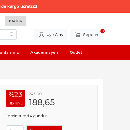
rde kargo ücretsiz!
BAYILIK
0
Üye Girişi
Sepetim
yınlarımız
Akademisyen
Outlet
%23
245
,00
188
,65
INDIRIMLI
Temin süresi 4 gündür.