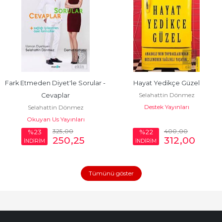
Fark Etmeden Diyet'le Sorular - 
Hayat Yedikçe Güzel
Selahattin Dönmez
Cevaplar
Destek Yayınları
Selahattin Dönmez
Okuyan Us Yayınları
325
,00
400
,00
%23
%22
250
,25
312
,00
İNDİRİM
İNDİRİM
Tümünü göster