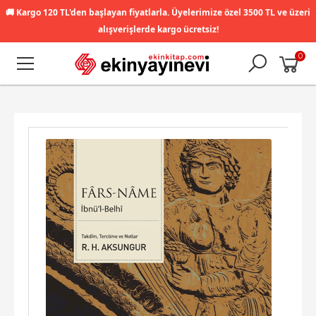
🚚
Kargo 120 TL'den başlayan fiyatlarla. Üyelerimize özel 3500 TL ve üzeri
alışverişlerde kargo ücretsiz!
0