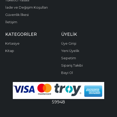
Tüketici Yasası
İade ve Değişim Koşulları
Güvenlik İlkesi
İletişim
KATEGORILER
ÜYELIK
Kırtasiye
Üye Girişi
Kitap
Yeni Üyelik
Sepetim
Sipariş Takibi
Bayi Ol
59948