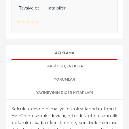
Tavsiye et
Hata bildir
AÇIKLAMA
TAKSIT SEÇENEKLERI
YORUMLAR
YAYINEVININ DIĞER KITAPLARI
Selçuklu devrinin maliye bürokratlarından İbnü'l-
Belhî'nin eseri iki devir için bir kitaptır; eserin ilk
bölümleri kadim İrân tarihine, son bölümleri ise