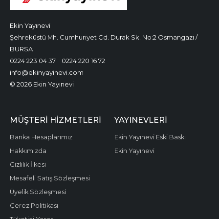
Ekin Yayınevi
Şehreküstü Mh. Cumhuriyet Cd. Durak Sk. No:2 Osmangazi /
BURSA
0224 223 04 37
0224 220 16 72
info@ekinyayinevi.com
© 2026 Ekin Yayınevi
MÜŞTERI HIZMETLERI
YAYINEVLERI
Banka Hesaplarımız
Ekin Yayınevi Eski Baskı
Hakkımızda
Ekin Yayınevi
Gizlilik İlkesi
Mesafeli Satış Sözleşmesi
Üyelik Sözleşmesi
Çerez Politikası