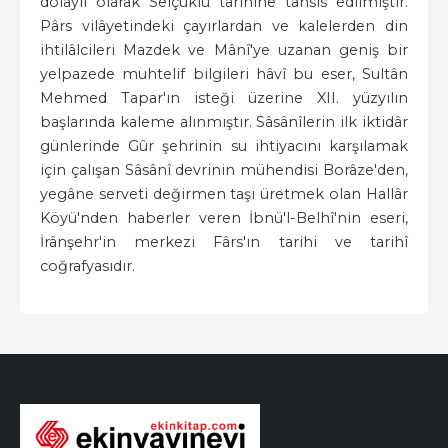
dolaylı olarak Selçuklu tarihine tahsis edilmiştir.
Pârs vilâyetindeki çayırlardan ve kalelerden din
ihtilâlcileri Mazdek ve Mânî'ye uzanan geniş bir
yelpazede muhtelif bilgileri hâvî bu eser, Sultân
Mehmed Tapar'ın isteği üzerine XII. yüzyılın
başlarında kaleme alınmıştır. Sâsânîlerin ilk iktidâr
günlerinde Gûr şehrinin su ihtiyacını karşılamak
için çalışan Sâsânî devrinin mühendisi Borâze'den,
yegâne serveti değirmen taşı üretmek olan Hallâr
Köyü'nden haberler veren İbnü'l-Belhî'nin eseri,
İrânşehr'in merkezi Fârs'ın tarihi ve tarihî
coğrafyasıdır.