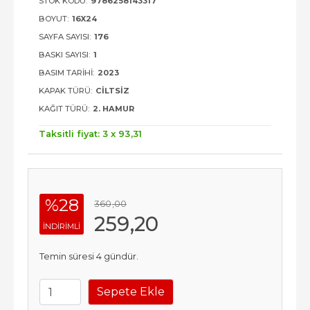
STOK KODU:
9786258143317
BOYUT:
16X24
SAYFA SAYISI:
176
BASKI SAYISI:
1
BASIM TARIHI:
2023
KAPAK TÜRÜ:
CILTSIZ
KAĞIT TÜRÜ:
2. HAMUR
Taksitli fiyat: 3 x
93
,31
%28
360
,00
259
,20
INDIRIMLI
Temin süresi 4 gündür.
Sepete Ekle