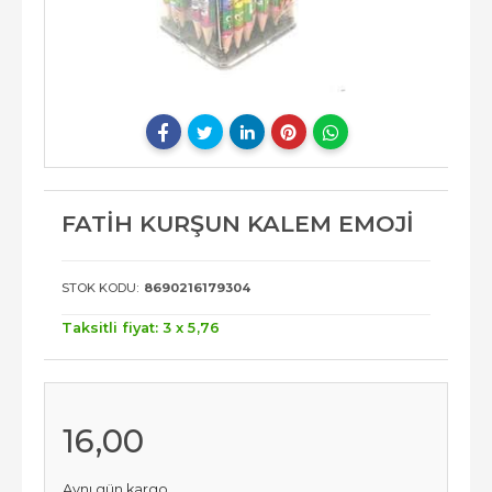
FATİH KURŞUN KALEM EMOJİ
STOK KODU:
8690216179304
Taksitli fiyat: 3 x
5
,76
16
,00
Aynı gün kargo