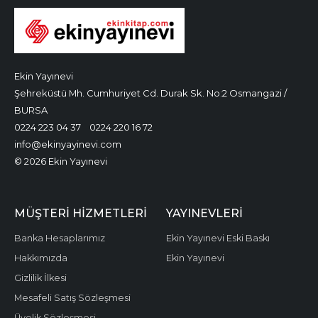
Ekin Yayınevi
Şehreküstü Mh. Cumhuriyet Cd. Durak Sk. No:2 Osmangazi /
BURSA
0224 223 04 37
0224 220 16 72
info@ekinyayinevi.com
© 2026 Ekin Yayınevi
MÜŞTERI HIZMETLERI
YAYINEVLERI
Banka Hesaplarımız
Ekin Yayınevi Eski Baskı
Hakkımızda
Ekin Yayınevi
Gizlilik İlkesi
Mesafeli Satış Sözleşmesi
Üyelik Sözleşmesi