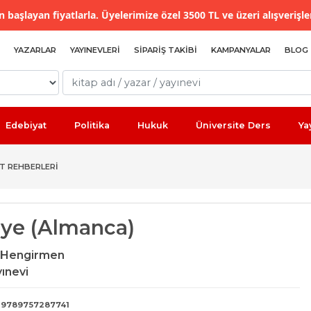
 başlayan fiyatlarla. Üyelerimize özel 3500 TL ve üzeri alışverişle
YAZARLAR
YAYINEVLERI
SIPARIŞ TAKIBI
KAMPANYALAR
BLOG
Edebiyat
Politika
Hukuk
Üniversite Ders
Ya
T REHBERLERI
iye (Almanca)
Hengirmen
yınevi
9789757287741