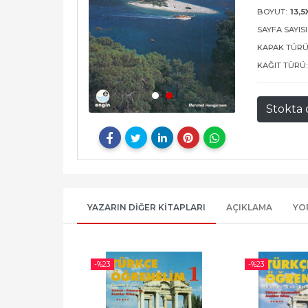
BOYUT:
13,
SAYFA SAYISI
KAPAK TÜRÜ
KAĞIT TÜRÜ:
Stokta 
YAZARIN DIĞER KITAPLARI
AÇIKLAMA
YO
-%
23
-%
23