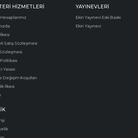
ERI HIZMETLERI
YAYINEVLERI
Hesaplarımız
Ekin Yayınevi Eski Baskı
mızda
Ekin Yayınevi
 İlkesi
li Satış Sözleşmesi
 Sözleşmesi
olitikası
i Yasası
e Değişim Koşulları
k İlkesi
m
IK
işi
yelik
im