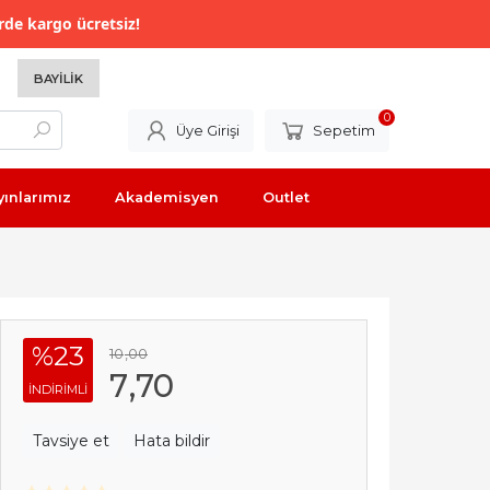
rde kargo ücretsiz!
BAYILIK
0
Üye Girişi
Sepetim
yınlarımız
Akademisyen
Outlet
%23
10
,00
7
,70
INDIRIMLI
Tavsiye et
Hata bildir