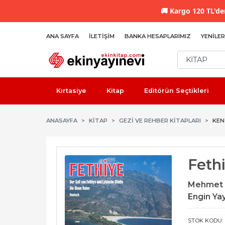
🚚
Kargo 120 TL'den
ANA SAYFA
İLETIŞIM
BANKA HESAPLARIMIZ
YENILER
Kırtasiye
Kitap
Editörün Seçtikleri
ANASAYFA
KİTAP
GEZI VE REHBER KITAPLARI
KEN
Feth
Mehmet 
Engin Ya
STOK KODU: