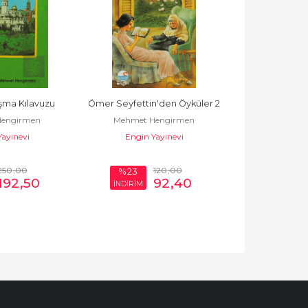
ma Kılavuzu
Ömer Seyfettin'den Öyküler 2
Outlet Türkçe 
engirmen
Mehmet Hengirmen
Glossar Türki
ayınevi
Engin Yayınevi
Mehmet H
Out
250
,00
120
,00
%23
%50
192
,50
92
,40
İNDİRİM
İNDİRİM