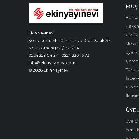
MÜŞT
Banka 
Hakkı
Ekin Yayınevi
Gizlilik
Şehreküstü Mh. Cumhuriyet Cd. Durak Sk.
Mesafe
No:2 Osmangazi / BURSA
Üyelik
0224 223 04 37
0224 220 16 72
Çerez P
info@ekinyayinevi.com
Tüketic
© 2026 Ekin Yayınevi
İade v
Güvenli
İletişi
ÜYEL
Üye Gir
Yeni Ü
Sepet