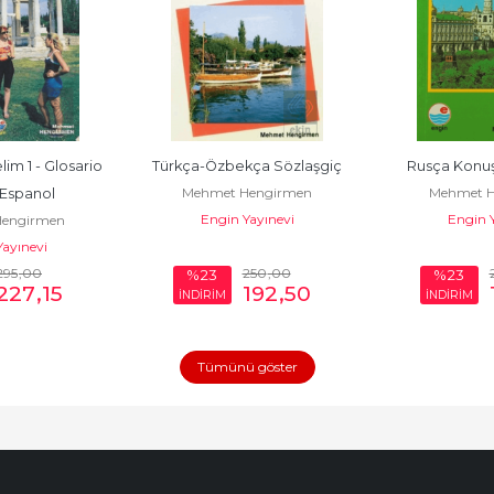
m 1 - Glosario 
Türkça-Özbekça Sözlaşgiç
Rusça Konuş
Mehmet Hengirmen
Mehmet H
 Espanol
Engin Yayınevi
Engin Y
engirmen
ayınevi
295
,00
250
,00
%23
%23
227
,15
192
,50
İNDİRİM
İNDİRİM
Tümünü göster