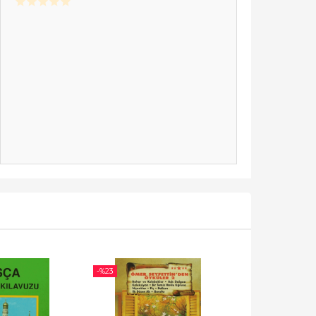
-%
23
-%
50