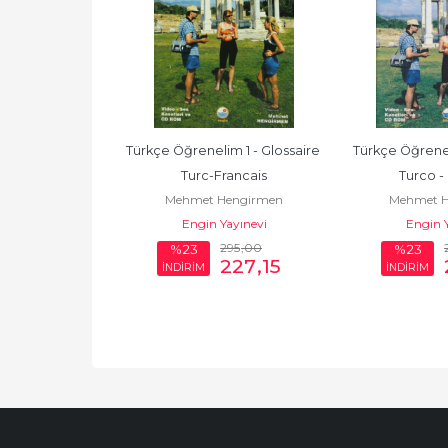
im 1: Türkçe - 
Türkçe Öğrenelim 1 - Glossaire 
Türkçe Öğreneli
mence
Turc-Francais
Turco -
engirmen
Mehmet Hengirmen
Mehmet H
ayınevi
Engin Yayınevi
Engin Y
295
,00
295
,00
%23
%23
227
,15
227
,15
İNDİRİM
İNDİRİM