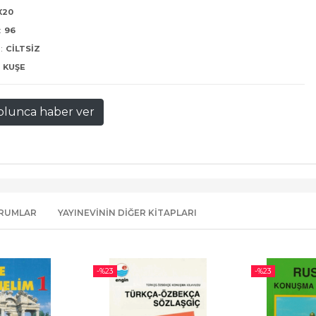
5X20
:
96
:
CILTSIZ
KUŞE
olunca haber ver
RUMLAR
YAYINEVININ DIĞER KITAPLARI
-%
23
-%
23