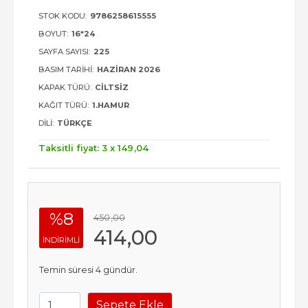
STOK KODU:
9786258615555
BOYUT:
16*24
SAYFA SAYISI:
225
BASIM TARIHI:
HAZIRAN 2026
KAPAK TÜRÜ:
CILTSIZ
KAĞIT TÜRÜ:
1.HAMUR
DILI:
TÜRKÇE
Taksitli fiyat: 3 x
149
,04
%8
450
,00
414
,00
INDIRIMLI
Temin süresi 4 gündür.
Sepete Ekle