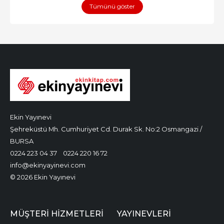
Tümünü göster
Ekin Yayınevi
Şehreküstü Mh. Cumhuriyet Cd. Durak Sk. No:2 Osmangazi /
BURSA
0224 223 04 37
0224 220 16 72
info@ekinyayinevi.com
© 2026 Ekin Yayınevi
MÜŞTERI HIZMETLERI
YAYINEVLERI