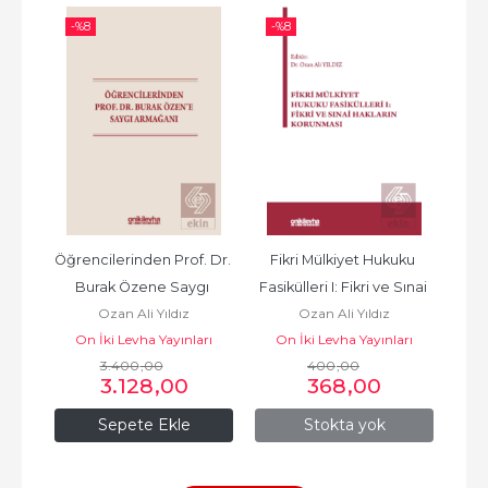
-%
8
-%
8
-%
ri 
Öğrencilerinden Prof. Dr. 
Fikri Mülkiyet Hukuku 
Fi
: 
Burak Özene Saygı 
Fasikülleri I: Fikri ve Sınai 
Kr
Ozan Ali Yıldız
Ozan Ali Yıldız
Armağanı
Hakların Korunması
On İki Levha Yayınları
On İki Levha Yayınları
3.400
,00
400
,00
3.128
,00
368
,00
Sepete Ekle
Stokta yok