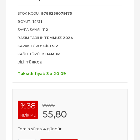
STOK KODU:
9786256079175
BOYUT:
14*21
SAYFA SAYISI:
112
BASIM TARIHI:
TEMMUZ 2024
KAPAK TÜRÜ:
CILTSIZ
KAĞIT TÜRÜ:
2.HAMUR
DILI:
TÜRKÇE
Taksitli fiyat: 3 x
20
,09
%38
90
,00
55
,80
INDIRIMLI
Temin süresi 4 gündür.