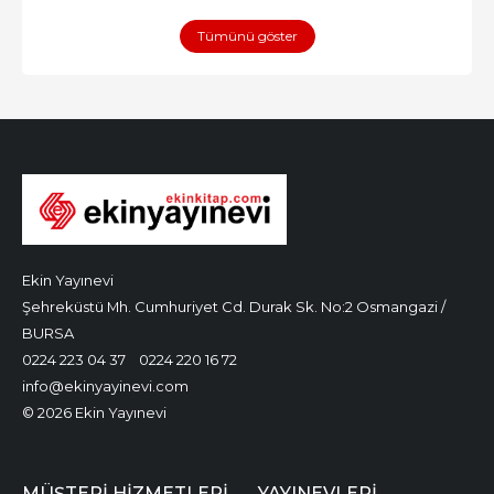
Tümünü göster
Ekin Yayınevi
Şehreküstü Mh. Cumhuriyet Cd. Durak Sk. No:2 Osmangazi /
BURSA
0224 223 04 37
0224 220 16 72
info@ekinyayinevi.com
© 2026 Ekin Yayınevi
MÜŞTERI HIZMETLERI
YAYINEVLERI