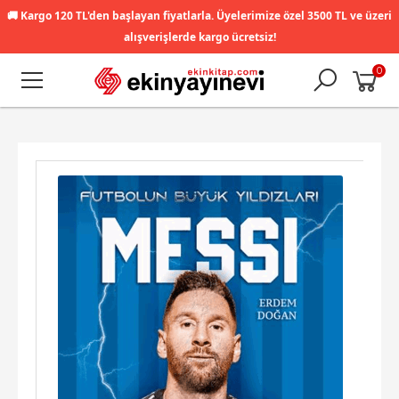
🚚
Kargo 120 TL'den başlayan fiyatlarla. Üyelerimize özel 3500 TL ve üzeri
alışverişlerde kargo ücretsiz!
0