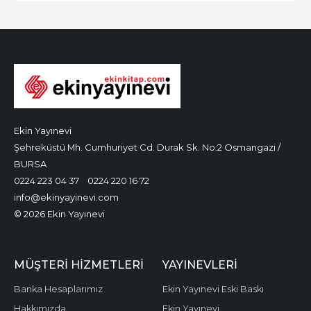
Ekin Yayınevi
Şehreküstü Mh. Cumhuriyet Cd. Durak Sk. No:2 Osmangazi /
BURSA
0224 223 04 37
0224 220 16 72
info@ekinyayinevi.com
© 2026 Ekin Yayınevi
MÜŞTERI HIZMETLERI
YAYINEVLERI
Banka Hesaplarımız
Ekin Yayınevi Eski Baskı
Hakkımızda
Ekin Yayınevi