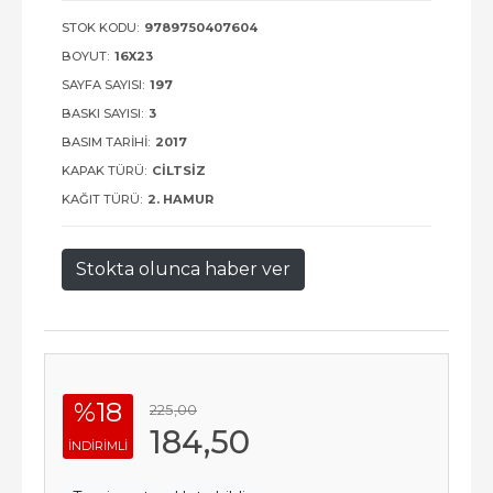
STOK KODU:
9789750407604
BOYUT:
16X23
SAYFA SAYISI:
197
BASKI SAYISI:
3
BASIM TARIHI:
2017
KAPAK TÜRÜ:
CILTSIZ
KAĞIT TÜRÜ:
2. HAMUR
Stokta olunca haber ver
%18
225
,00
184
,50
INDIRIMLI