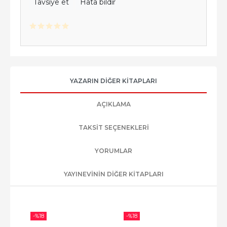
Tavsiye et
Hata bildir
YAZARIN DIĞER KITAPLARI
AÇIKLAMA
TAKSIT SEÇENEKLERI
YORUMLAR
YAYINEVININ DIĞER KITAPLARI
-%
18
-%
18