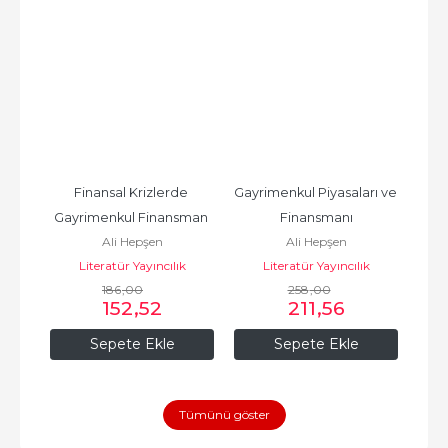
Finansal Krizlerde 
Gayrimenkul Piyasaları ve 
Gayrimenkul Finansman 
Finansmanı
Ali Hepşen
Ali Hepşen
Piyasalar
Literatür Yayıncılık
Literatür Yayıncılık
186
,00
258
,00
152
,52
211
,56
Sepete Ekle
Sepete Ekle
Tümünü göster