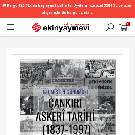
🚚
Kargo 120 TL'den başlayan fiyatlarla. Üyelerimize özel 3500 TL ve üzeri
alışverişlerde kargo ücretsiz!
0