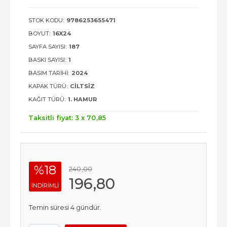
STOK KODU:
9786253655471
BOYUT:
16X24
SAYFA SAYISI:
187
BASKI SAYISI:
1
BASIM TARIHI:
2024
KAPAK TÜRÜ:
CILTSIZ
KAĞIT TÜRÜ:
1. HAMUR
Taksitli fiyat: 3 x
70
,85
%18
240
,00
196
,80
INDIRIMLI
Temin süresi 4 gündür.