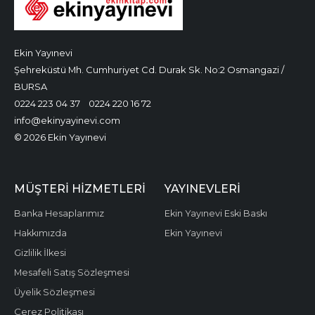
Ekin Yayınevi
Şehreküstü Mh. Cumhuriyet Cd. Durak Sk. No:2 Osmangazi /
BURSA
0224 223 04 37
0224 220 16 72
info@ekinyayinevi.com
© 2026 Ekin Yayınevi
MÜŞTERI HIZMETLERI
YAYINEVLERI
Banka Hesaplarımız
Ekin Yayınevi Eski Baskı
Hakkımızda
Ekin Yayınevi
Gizlilik İlkesi
Mesafeli Satış Sözleşmesi
Üyelik Sözleşmesi
Çerez Politikası