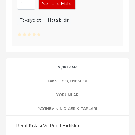
Sepete Ekle
Tavsiye et
Hata bildir
AÇIKLAMA
TAKSIT SEÇENEKLERI
YORUMLAR
YAYINEVININ DIĞER KITAPLARI
1. Redif Kışlası Ve Redif Birlikleri