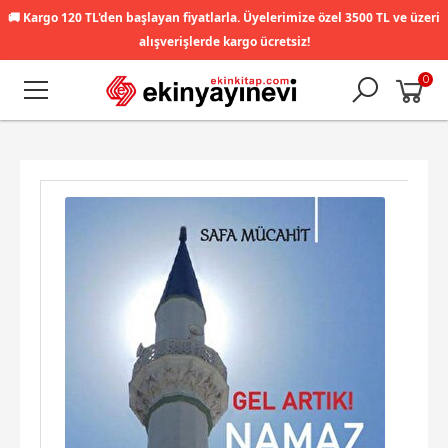
🚚
Kargo 120 TL'den başlayan fiyatlarla. Üyelerimize özel 3500 TL ve üzeri
alışverişlerde kargo ücretsiz!
0