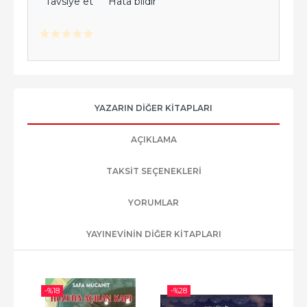
Tavsiye et
Hata bildir
YAZARIN DIĞER KITAPLARI
AÇIKLAMA
TAKSIT SEÇENEKLERI
YORUMLAR
YAYINEVININ DIĞER KITAPLARI
-%
18
-%
28
-%