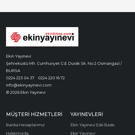
Ekin Yayınevi
Şehreküstü Mh. Cumhuriyet Cd. Durak Sk. No:2 Osmangazi /
BURSA
0224 223 04 37
0224 220 16 72
info@ekinyayinevi.com
© 2026 Ekin Yayınevi
MÜŞTERI HIZMETLERI
YAYINEVLERI
Banka Hesaplarımız
Ekin Yayınevi Eski Baskı
Hakkımızda
Ekin Yayınevi