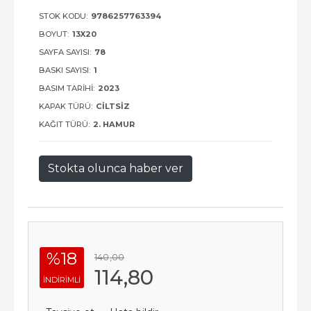
STOK KODU:
9786257763394
BOYUT:
13X20
SAYFA SAYISI:
78
BASKI SAYISI:
1
BASIM TARIHI:
2023
KAPAK TÜRÜ:
CILTSIZ
KAĞIT TÜRÜ:
2. HAMUR
Stokta olunca haber ver
%18
140
,00
114
,80
INDIRIMLI