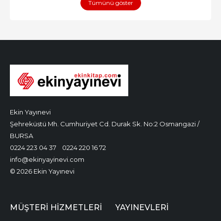
Tümünü göster
Ekin Yayınevi
Şehreküstü Mh. Cumhuriyet Cd. Durak Sk. No:2 Osmangazi /
BURSA
0224 223 04 37
0224 220 16 72
info@ekinyayinevi.com
© 2026 Ekin Yayınevi
MÜŞTERI HIZMETLERI
YAYINEVLERI