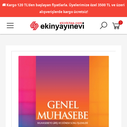
🚚
Kargo 120 TL'den başlayan fiyatlarla. Üyelerimize özel 3500 TL ve üzeri
alışverişlerde kargo ücretsiz!
0