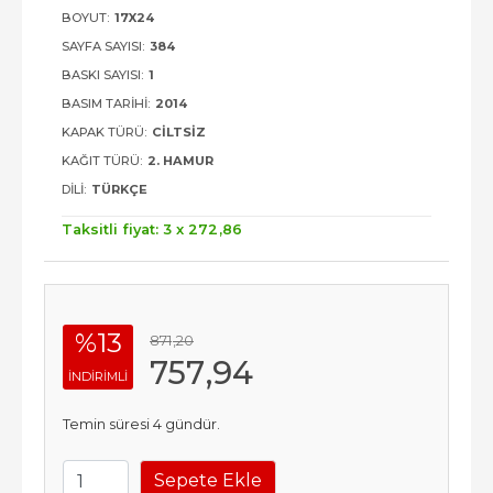
BOYUT:
17X24
SAYFA SAYISI:
384
BASKI SAYISI:
1
BASIM TARIHI:
2014
KAPAK TÜRÜ:
CILTSIZ
KAĞIT TÜRÜ:
2. HAMUR
DILI:
TÜRKÇE
Taksitli fiyat: 3 x
272
,86
%13
871
,20
757
,94
INDIRIMLI
Temin süresi 4 gündür.
Sepete Ekle