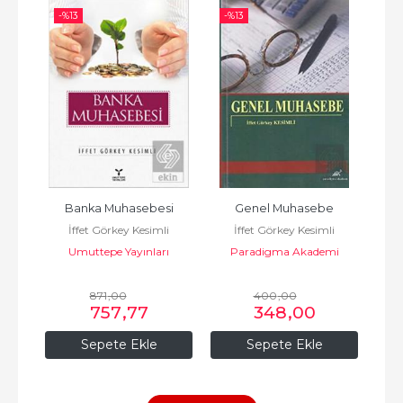
-%
13
-%
13
-%
al 
Banka Muhasebesi
Genel Muhasebe
Ek
İffet Görkey Kesimli
İffet Görkey Kesimli
ün 
Kri
Umuttepe Yayınları
Paradigma Akademi
i
Yayınları
mi
P
871
,00
400
,00
757
,77
348
,00
Sepete Ekle
Sepete Ekle