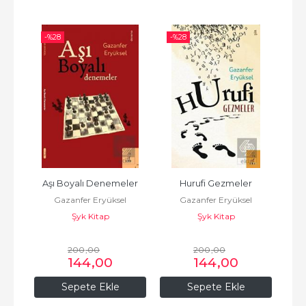
-%
28
-%
28
-%
Aşı Boyalı Denemeler
Hurufi Gezmeler
l
Gazanfer Eryüksel
Gazanfer Eryüksel
Şyk Kitap
Şyk Kitap
200
,00
200
,00
144
,00
144
,00
Sepete Ekle
Sepete Ekle