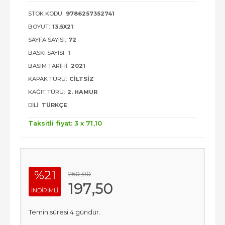
STOK KODU:
9786257352741
BOYUT:
13,5X21
SAYFA SAYISI:
72
BASKI SAYISI:
1
BASIM TARIHI:
2021
KAPAK TÜRÜ:
CILTSIZ
KAĞIT TÜRÜ:
2. HAMUR
DILI:
TÜRKÇE
Taksitli fiyat: 3 x
71
,10
%21
250
,00
197
,50
INDIRIMLI
Temin süresi 4 gündür.