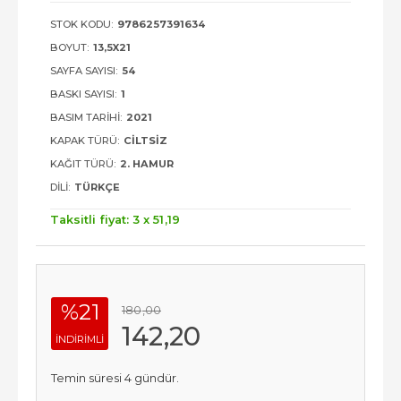
STOK KODU:
9786257391634
BOYUT:
13,5X21
SAYFA SAYISI:
54
BASKI SAYISI:
1
BASIM TARIHI:
2021
KAPAK TÜRÜ:
CILTSIZ
KAĞIT TÜRÜ:
2. HAMUR
DILI:
TÜRKÇE
Taksitli fiyat: 3 x
51
,19
%21
180
,00
142
,20
INDIRIMLI
Temin süresi 4 gündür.