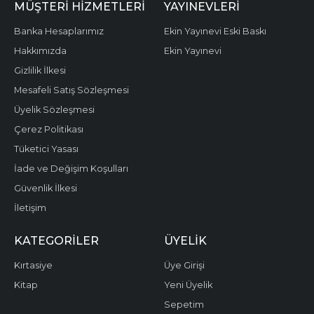
MÜŞTERI HIZMETLERI
YAYINEVLERI
Banka Hesaplarımız
Ekin Yayınevi Eski Baskı
Hakkımızda
Ekin Yayınevi
Gizlilik İlkesi
Mesafeli Satış Sözleşmesi
Üyelik Sözleşmesi
Çerez Politikası
Tüketici Yasası
İade ve Değişim Koşulları
Güvenlik İlkesi
İletişim
KATEGORILER
ÜYELIK
Kırtasiye
Üye Girişi
Kitap
Yeni Üyelik
Sepetim