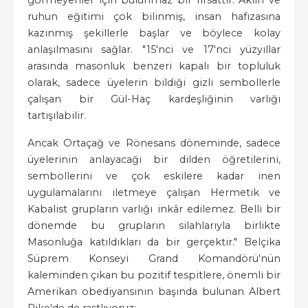
görmeyenler için bulunmaz bir fırsattır. Aklın ve
ruhun eğitimi çok bilinmiş, insan hafızasına
kazınmış şekillerle başlar ve böylece kolay
anlaşılmasını sağlar. "15'nci ve 17'nci yüzyıllar
arasında masonluk benzeri kapalı bir topluluk
olarak, sadece üyelerin bildiği gizli sembollerle
çalışan bir Gül-Haç kardeşliğinin varlığı
tartışılabilir.
Ancak Ortaçağ ve Rönesans döneminde, sadece
üyelerinin anlayacağı bir dilden öğretilerini,
sembollerini ve çok eskilere kadar inen
uygulamalarını iletmeye çalışan Hermetik ve
Kabalist grupların varlığı inkâr edilemez. Belli bir
dönemde bu grupların silahlarıyla birlikte
Masonluğa katıldıkları da bir gerçektir." Belçika
Süprem Konseyi Grand Komandörü'nün
kaleminden çıkan bu pozitif tespitlere, önemli bir
Amerikan obediyansının başında bulunan Albert