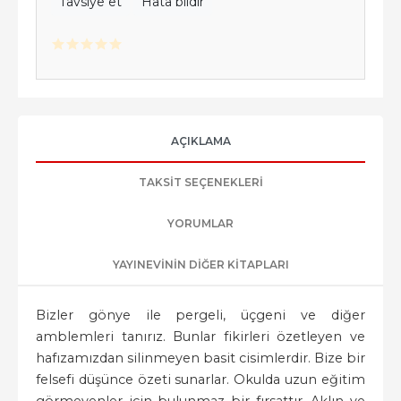
Tavsiye et
Hata bildir
AÇIKLAMA
TAKSIT SEÇENEKLERI
YORUMLAR
YAYINEVININ DIĞER KITAPLARI
Bizler gönye ile pergeli, üçgeni ve diğer
amblemleri tanırız. Bunlar fikirleri özetleyen ve
hafızamızdan silinmeyen basit cisimlerdir. Bize bir
felsefi düşünce özeti sunarlar. Okulda uzun eğitim