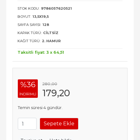
STOK KODU:
9786057620521
BOYUT:
13,5X19,5
SAYFA SAYISI:
128
KAPAK TÜRÜ:
CILTSIZ
KAĞIT TÜRÜ:
2. HAMUR
Taksitli fiyat: 3 x
64
,51
%36
280
,00
179
,20
INDIRIMLI
Temin süresi 4 gündür.
Sepete Ekle