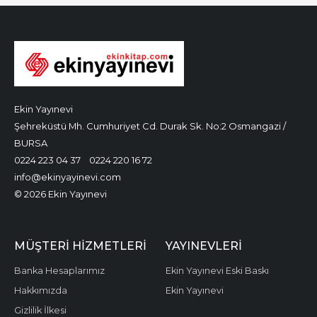
Ekin Yayınevi
Şehreküstü Mh. Cumhuriyet Cd. Durak Sk. No:2 Osmangazi /
BURSA
0224 223 04 37
0224 220 16 72
info@ekinyayinevi.com
© 2026 Ekin Yayınevi
MÜŞTERI HIZMETLERI
YAYINEVLERI
Banka Hesaplarımız
Ekin Yayınevi Eski Baskı
Hakkımızda
Ekin Yayınevi
Gizlilik İlkesi