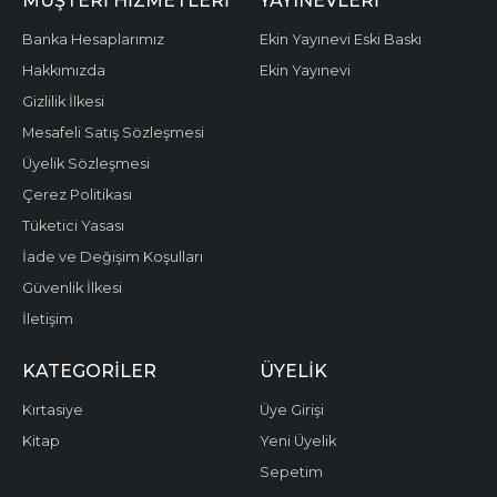
MÜŞTERI HIZMETLERI
YAYINEVLERI
Banka Hesaplarımız
Ekin Yayınevi Eski Baskı
Hakkımızda
Ekin Yayınevi
Gizlilik İlkesi
Mesafeli Satış Sözleşmesi
Üyelik Sözleşmesi
Çerez Politikası
Tüketici Yasası
İade ve Değişim Koşulları
Güvenlik İlkesi
İletişim
KATEGORILER
ÜYELIK
Kırtasiye
Üye Girişi
Kitap
Yeni Üyelik
Sepetim