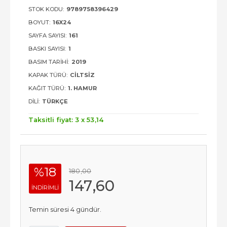
STOK KODU:
9789758396429
BOYUT:
16X24
SAYFA SAYISI:
161
BASKI SAYISI:
1
BASIM TARIHI:
2019
KAPAK TÜRÜ:
CILTSIZ
KAĞIT TÜRÜ:
1. HAMUR
DILI:
TÜRKÇE
Taksitli fiyat: 3 x
53
,14
%18
180
,00
147
,60
INDIRIMLI
Temin süresi 4 gündür.