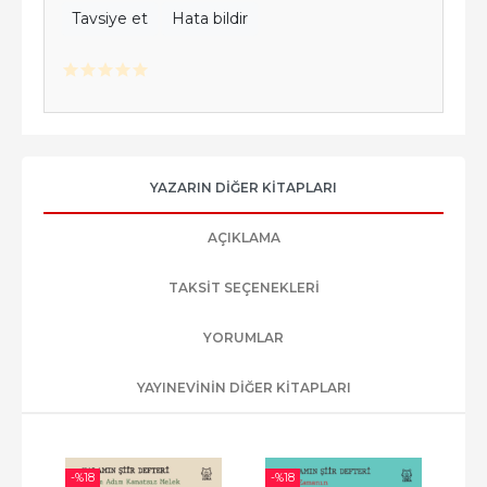
Tavsiye et
Hata bildir
YAZARIN DIĞER KITAPLARI
AÇIKLAMA
TAKSIT SEÇENEKLERI
YORUMLAR
YAYINEVININ DIĞER KITAPLARI
-%
18
-%
18