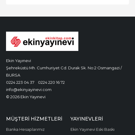
Ekin Yayınevi
Şehreküstü Mh. Cumhuriyet Cd. Durak Sk. No:2 Osmangazi /
BURSA
0224 223 04 37
0224 220 16 72
info@ekinyayinevi.com
© 2026 Ekin Yayınevi
MÜŞTERI HIZMETLERI
YAYINEVLERI
Banka Hesaplarımız
Ekin Yayınevi Eski Baskı