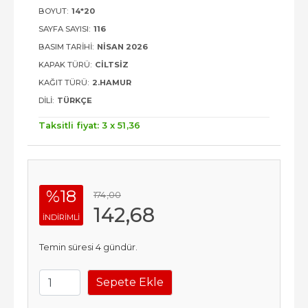
BOYUT:
14*20
SAYFA SAYISI:
116
BASIM TARIHI:
NISAN 2026
KAPAK TÜRÜ:
CILTSIZ
KAĞIT TÜRÜ:
2.HAMUR
DILI:
TÜRKÇE
Taksitli fiyat: 3 x
51
,36
%18
174
,00
142
,68
INDIRIMLI
Temin süresi 4 gündür.
Sepete Ekle