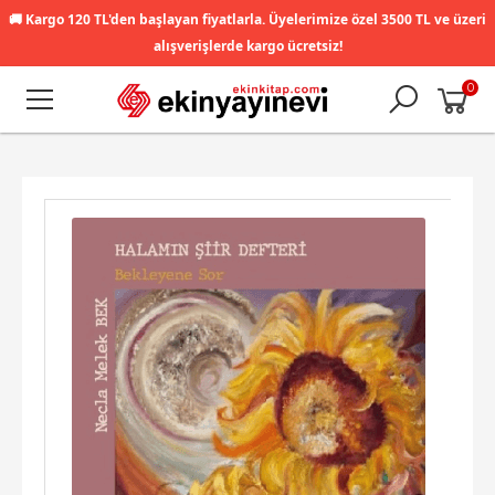
🚚
Kargo 120 TL'den başlayan fiyatlarla. Üyelerimize özel 3500 TL ve üzeri
alışverişlerde kargo ücretsiz!
0