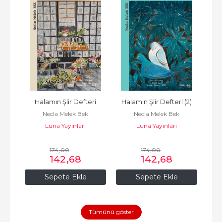
Halamın Şiir Defteri
Halamın Şiir Defteri (2)
Necla Melek Bek
Necla Melek Bek
Luna Yayınları
Luna Yayınları
174
,00
174
,00
142
,68
142
,68
Sepete Ekle
Sepete Ekle
Tümünü göster