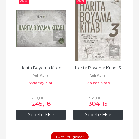
-%
18
-%
21
-%
abı
Harita Boyama Kitabı
Harita Boyama Kitabı 3
Har
Veli Kural
Veli Kural
Mela Yayınları
Maksat Kitap
299
,00
385
,00
245
,18
304
,15
Sepete Ekle
Sepete Ekle
Tümünü göster