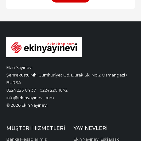
Ekin Yayınevi
Şehreküstü Mh. Cumhuriyet Cd. Durak Sk. No:2 Osmangazi /
BURSA
0224 223 04 37
0224 220 16 72
info@ekinyayinevi.com
© 2026 Ekin Yayınevi
MÜŞTERI HIZMETLERI
YAYINEVLERI
Banka Hesaplarımız
Ekin Yayınevi Eski Baskı