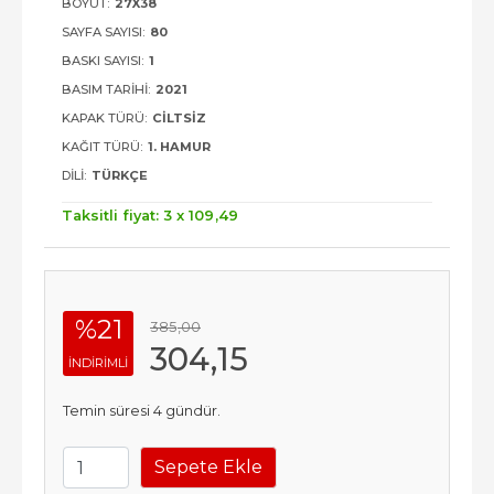
BOYUT:
27X38
SAYFA SAYISI:
80
BASKI SAYISI:
1
BASIM TARIHI:
2021
KAPAK TÜRÜ:
CILTSIZ
KAĞIT TÜRÜ:
1. HAMUR
DILI:
TÜRKÇE
Taksitli fiyat: 3 x
109
,49
%21
385
,00
304
,15
INDIRIMLI
Temin süresi 4 gündür.
Sepete Ekle