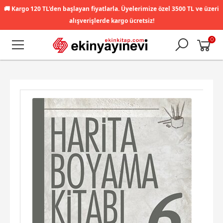
🚚
Kargo 120 TL'den başlayan fiyatlarla. Üyelerimize özel 3500 TL ve üzeri
alışverişlerde kargo ücretsiz!
0