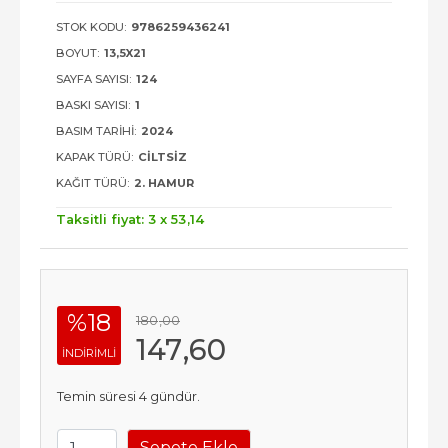
STOK KODU:
9786259436241
BOYUT:
13,5X21
SAYFA SAYISI:
124
BASKI SAYISI:
1
BASIM TARIHI:
2024
KAPAK TÜRÜ:
CILTSIZ
KAĞIT TÜRÜ:
2. HAMUR
Taksitli fiyat: 3 x
53
,14
%18
180
,00
147
,60
INDIRIMLI
Temin süresi 4 gündür.
Sepete Ekle