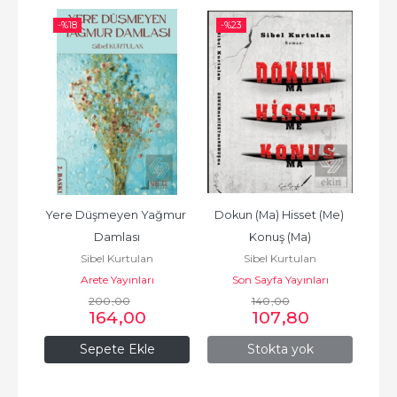
-%
18
-%
23
-%
Yere Düşmeyen Yağmur 
Dokun (Ma) Hisset (Me) 
Damlası
Konuş (Ma)
Sibel Kurtulan
Sibel Kurtulan
Arete Yayınları
Son Sayfa Yayınları
200
,00
140
,00
164
,00
107
,80
Sepete Ekle
Stokta yok