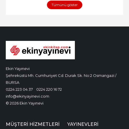
Tümünü göster
Ekin Yayınevi
Şehreküstü Mh. Cumhuriyet Cd. Durak Sk. No:2 Osmangazi /
BURSA
0224 223 04 37
0224 220 16 72
info@ekinyayinevi.com
© 2026 Ekin Yayınevi
MÜŞTERI HIZMETLERI
YAYINEVLERI