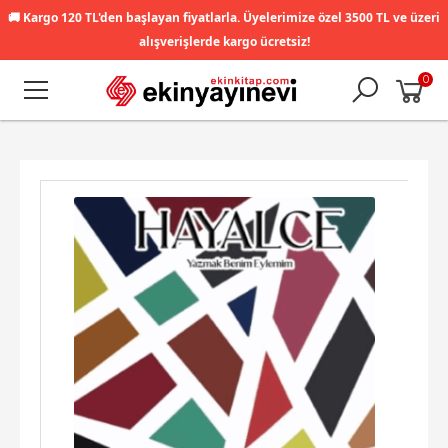
🚚
Kargo 120 TL'den başlayan fiyatlarla. Üyelerimize özel 3500 TL ve üzeri
alışverişlerde kargo ücretsiz!
0