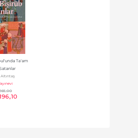
ul'unda Ta'am 
Satanlar
Altıntaş
ayınevi
265
,00
196
,10