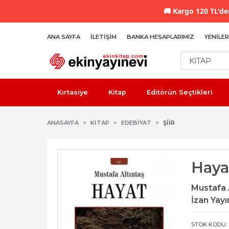
🚚
Kargo 120 TL'den
ANA SAYFA
İLETIŞIM
BANKA HESAPLARIMIZ
YENILER
Kırtasiye
Kitap
Editörün Seçtikleri
ANASAYFA
KİTAP
EDEBIYAT
ŞIIR
Haya
Mustafa 
İzan Yayı
STOK KODU: