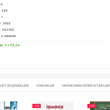
24
:
220
:
1
I:
2022
:
CILTSIZ
2. HAMUR
at: 3 x
93
,24
KSIT SEÇENEKLERI
YORUMLAR
YAYINEVININ DIĞER KITAPLARI
-%
26
-%
26