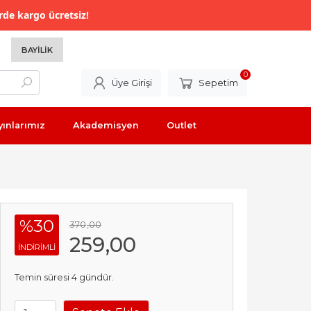
rde kargo ücretsiz!
BAYILIK
0
Üye Girişi
Sepetim
yınlarımız
Akademisyen
Outlet
%30
370
,00
259
,00
INDIRIMLI
Temin süresi 4 gündür.