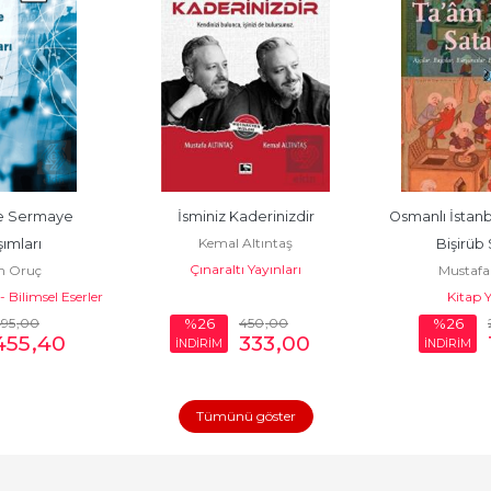
e Sermaye 
İsminiz Kaderinizdir
Osmanlı İstanb
Kemal Altıntaş
ımları
Bişirüb 
Çınaraltı Yayınları
n Oruç
Mustafa 
 Bilimsel Eserler
Kitap Y
95
,00
450
,00
%26
%26
455
,40
333
,00
İNDİRİM
İNDİRİM
Tümünü göster