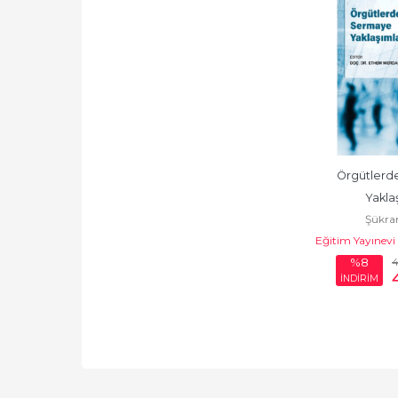
Örgütlerd
Yaklaş
Şükra
Eğitim Yayınevi -
4
%8
İNDİRİM