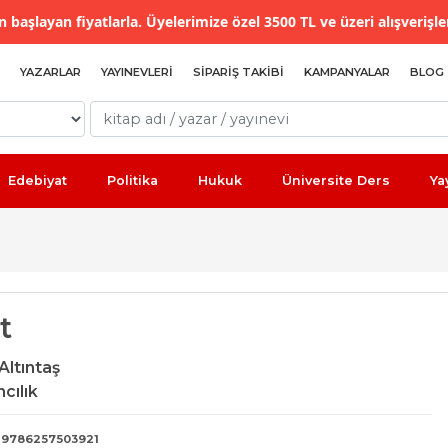
 başlayan fiyatlarla. Üyelerimize özel 3500 TL ve üzeri alışverişle
YAZARLAR
YAYINEVLERI
SIPARIŞ TAKIBI
KAMPANYALAR
BLOG
Edebiyat
Politika
Hukuk
Üniversite Ders
Ya
t
Altıntaş
ncılık
9786257503921