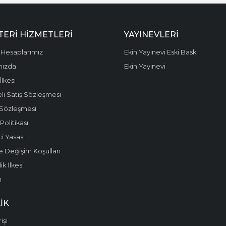
ERI HIZMETLERI
YAYINEVLERI
Hesaplarımız
Ekin Yayınevi Eski Baskı
mızda
Ekin Yayınevi
 İlkesi
li Satış Sözleşmesi
 Sözleşmesi
olitikası
i Yasası
e Değişim Koşulları
k İlkesi
m
IK
işi