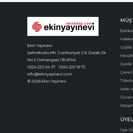
MÜŞT
Banka 
Hakkı
Ekin Yayınevi
Gizlilik
Şehreküstü Mh. Cumhuriyet Cd. Durak Sk.
Mesafe
No:2 Osmangazi / BURSA
Üyelik
0224 223 04 37
0224 220 16 72
Çerez P
info@ekinyayinevi.com
Tüketic
© 2026 Ekin Yayınevi
İade v
Güvenli
İletişi
ÜYEL
Üye Gir