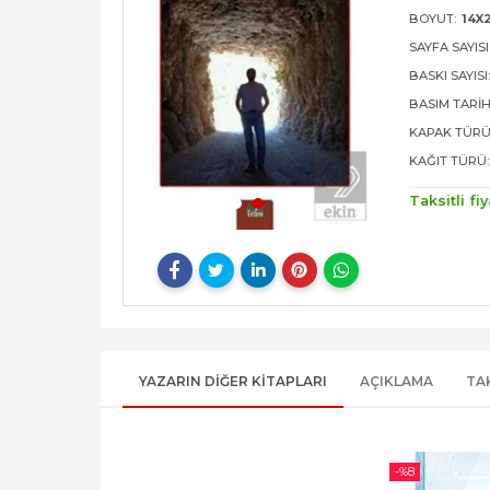
BOYUT:
14X
SAYFA SAYISI
BASKI SAYISI
BASIM TARIH
KAPAK TÜRÜ
KAĞIT TÜRÜ:
Taksitli fiy
YAZARIN DIĞER KITAPLARI
AÇIKLAMA
TA
-%
8